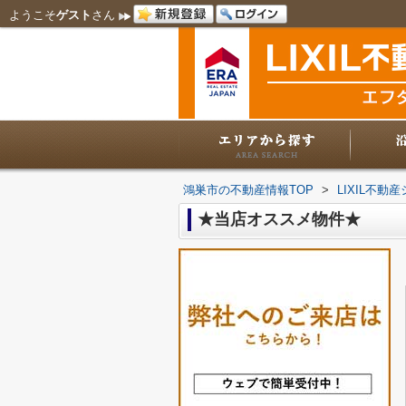
ようこそ
ゲスト
さん
鴻巣市の不動産情報TOP
>
LIXIL不
★当店オススメ物件★