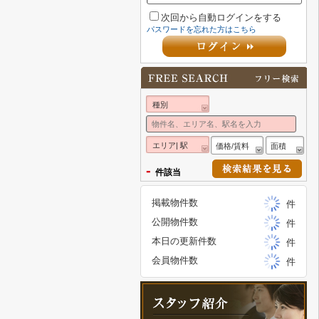
次回から自動ログインをする
パスワードを忘れた方はこちら
種別
エリア| 駅
価格/賃料
面積
-
件該当
掲載物件数
件
公開物件数
件
本日の更新件数
件
会員物件数
件