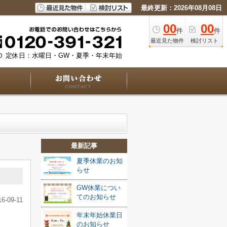
最終更新：2026年08月08日
00
00
件
件
最近見た物件
検討リスト
０
定休日：水曜日・GW・夏季・年末年始
最新記事
夏季休業のお知
らせ
GW休業につい
てのお知らせ
16-09-11
年末年始休業日
のお知らせ