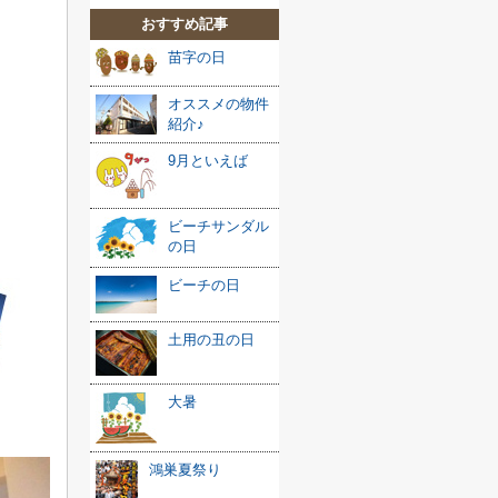
おすすめ記事
苗字の日
オススメの物件
紹介♪
9月といえば
ビーチサンダル
の日
ビーチの日
土用の丑の日
大暑
鴻巣夏祭り