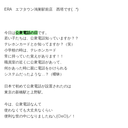
ERA エフタウン鴻巣
駅前店 西塔です
(. .*)
今日は
公衆電話の日
です。
若い子たちは、公衆電話知っていますか？？
テレホンカードとか知ってますか？（笑）
小学校の時は、テレホンカード
常に持っていた覚えがあります！！
職員室の近くに公衆電話があって、
何かあった時に親に電話をかけられる
システムだったような…？（曖昧）
日本で初めて公衆電話が設置されたのは
東京の新橋駅と上野駅。
今は、公衆電話なんて
使わなくても大丈夫なくらい
便利な世の中になりましたね
＼(◎o◎)／！