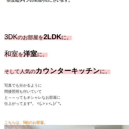
3DK
2LDK
のお部屋を
に。
和室
洋室
を
に。
カウンターキッチン
そして人気の
に。
写真でも分かるように
間接照明も付いていて
と～～ってもオシャレなお部屋に
仕上がってます
*。ヾ(｡>ｖ<｡)ﾉﾞ*。
こちらは、5帖のお部屋。