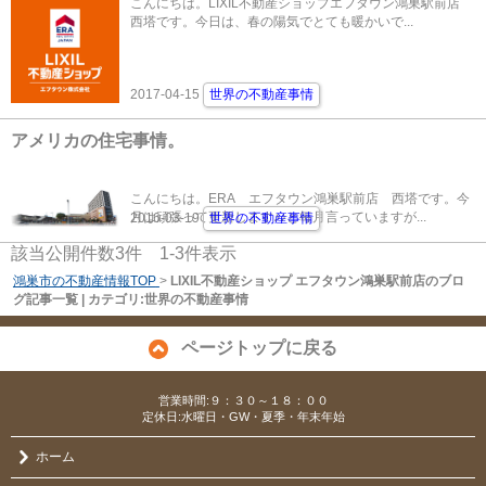
こんにちは。LIXIL不動産ショップエフタウン鴻巣駅前店
西塔です。今日は、春の陽気でとても暖かいで...
2017-04-15
世界の不動産事情
アメリカの住宅事情。
こんにちは。ERA エフタウン鴻巣駅前店 西塔です。今
月は頑張って更新します♪♪と毎月言っていますが...
2016-03-19
世界の不動産事情
該当公開件数
3
件
1-3
件表示
鴻巣市の不動産情報TOP
>
LIXIL不動産ショップ エフタウン鴻巣駅前店のブロ
グ記事一覧 | カテゴリ:世界の不動産事情
ページトップに戻る
営業時間:９：３０～１８：００
定休日:水曜日・GW・夏季・年末年始
ホーム