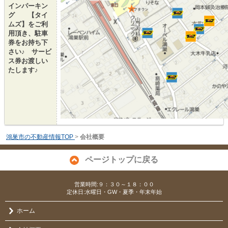
インパーキン
グ 【タイ
ムズ】をご利
用頂き、駐車
券をお持ち下
さい♪ サービ
ス券お渡しい
たします♪
鴻巣市の不動産情報TOP
>
会社概要
ページトップに戻る
営業時間:９：３０～１８：００
定休日:水曜日・GW・夏季・年末年始
ホーム