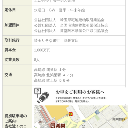
上に付帯する一切の業務
定休日
水曜日・GW・夏季・年末年始
公益社団法人 埼玉県宅地建物取引業協会
加盟団体
公益社団法人 全国宅地建物取引業保証協会
公益社団法人 首都圏不動産公正取引協議会
取引銀行
埼玉りそな銀行 鴻巣支店
資本金
1,000万円
従業員数
8人
高崎線 鴻巣駅 １分
交通
高崎線 北鴻巣駅 ４７分
高崎線 吹上駅 ５６分
提携駐車場の
ご案内♪
当社近くのコ