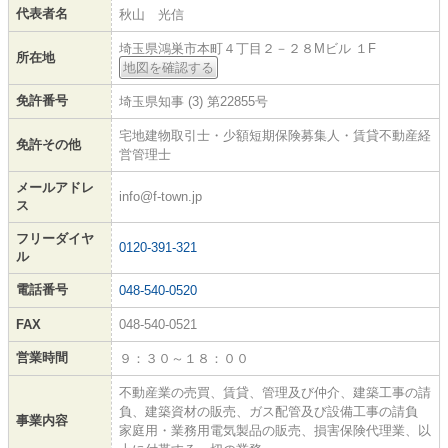
代表者名
秋山 光信
埼玉県鴻巣市本町４丁目２－２８Mビル １F
所在地
地図を確認する
免許番号
埼玉県知事 (3) 第22855号
宅地建物取引士・少額短期保険募集人・賃貸不動産経
免許その他
営管理士
メールアドレ
info@f-town.jp
ス
フリーダイヤ
0120-391-321
ル
電話番号
048-540-0520
FAX
048-540-0521
営業時間
９：３０～１８：００
不動産業の売買、賃貸、管理及び仲介、建築工事の請
負、建築資材の販売、ガス配管及び設備工事の請負
事業内容
家庭用・業務用電気製品の販売、損害保険代理業、以