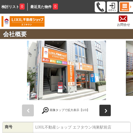
0
0
検討リスト
最近見た物件
お問合せ
会社概要
前
次
画像タップで拡大表示【
1
/3】
商号
LIXIL不動産ショップ エフタウン鴻巣駅前店