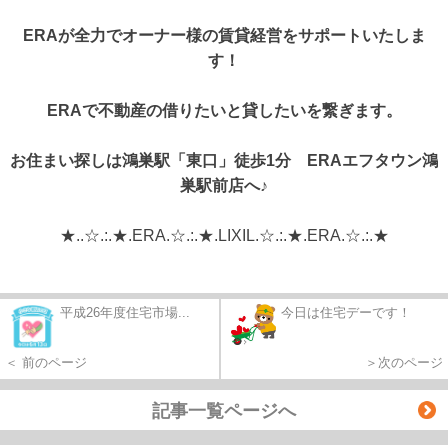
ERA
が全力でオーナー様の賃貸経営をサポートいたしま
す！
ERA
で不動産の借りたいと貸したいを繋ぎます。
お住まい探しは鴻巣駅「東口」徒歩1分 ERAエフタウン鴻
巣駅前店へ♪
★..☆.:.★.ERA.☆.:.★.LIXIL.☆.:.★.ERA.☆.:.★
平成26年度住宅市場...
今日は住宅デーです！
＜ 前のページ
＞次のページ
記事一覧ページへ