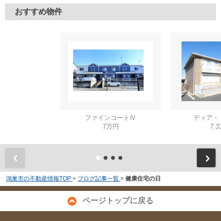
おすすめ物件
ファインコートⅣ
ディア・
7万円
7.
鴻巣市の不動産情報TOP
>
ブログ記事一覧
>
健康住宅の日
ページトップに戻る