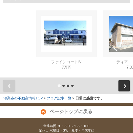
ファインコートⅣ
ディア・
7万円
7.
鴻巣市の不動産情報TOP
>
ブログ記事一覧
>
日常に感謝です。
ページトップに戻る
営業時間:９：３０～１８：００
定休日:水曜日・GW・夏季・年末年始