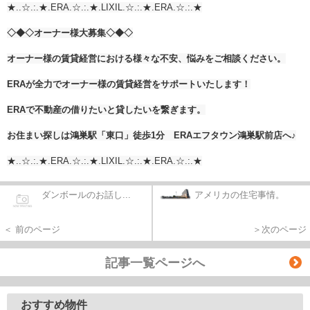
★..☆.:.★.ERA.☆.:.★.LIXIL.☆.:.★.ERA.☆.:.★
◇◆◇オーナー様大募集◇◆◇
オーナー様の賃貸経営における様々な不安、悩みをご相談ください。
ERA
が全力でオーナー様の賃貸経営をサポートいたします！
ERA
で不動産の借りたいと貸したいを繋ぎます。
お住まい探しは鴻巣駅「東口」徒歩1分 ERAエフタウン鴻巣駅前店へ♪
★..☆.:.★.ERA.☆.:.★.LIXIL.☆.:.★.ERA.☆.:.★
ダンボールのお話し...
アメリカの住宅事情。
＜ 前のページ
＞次のページ
記事一覧ページへ
おすすめ物件