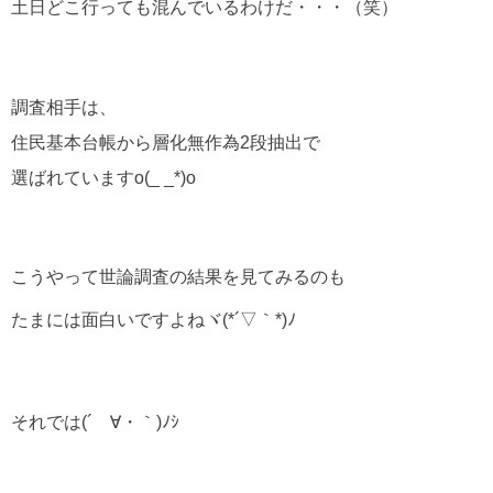
土日どこ行っても混んでいるわけだ・・・（笑）
調査相手は、
住民基本台帳から層化無作為2段抽出で
選ばれていますo(_ _*)o
こうやって世論調査の結果を見てみるのも
たまには面白いですよねヾ(*´▽｀*)ﾉ
それでは(´ゝ∀・｀)ﾉｼ