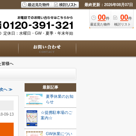
最終更新：2026年08月07日
00
00
件
件
最近見た物件
検討リスト
０
定休日：水曜日・GW・夏季・年末年始
た皆様へ
最新記事
次へ ≫
夏季休業のお知
らせ
☆提携駐車場のご
18-09-13
案内☆
GW休業につい