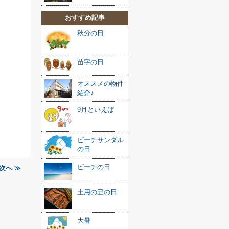
おすすめ記事
秋分の日
苗字の日
オススメの物件
紹介♪
9月といえば
ビーチサンダル
の日
ビーチの日
次へ ≫
土用の丑の日
大暑