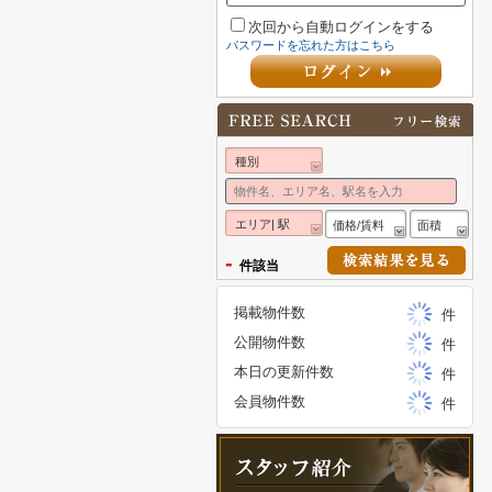
次回から自動ログインをする
パスワードを忘れた方はこちら
種別
エリア| 駅
価格/賃料
面積
-
件該当
掲載物件数
件
公開物件数
件
本日の更新件数
件
会員物件数
件