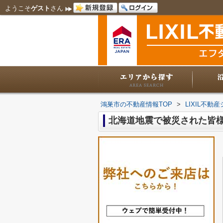
ようこそ
ゲスト
さん
鴻巣市の不動産情報TOP
>
LIXIL不
北海道地震で被災された皆