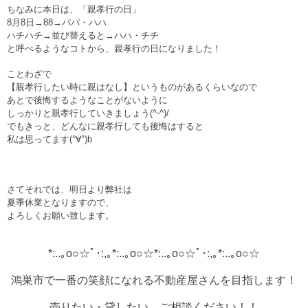
ちなみに本日は、「親孝行の日」
8月8日→88→パパ・ハハ
ハチハチ→並び替えると→ハハ・チチ
と呼べるようなコトから、親孝行の日になりました！
ことわざで
【親孝行したい時に親はなし】というものがあるくらいなので
あとで後悔するようなことがないように
しっかりと親孝行していきましょう(^-^)/
でもきっと、どんなに親孝行しても後悔はすると
私は思ってます(°∀°)b
さてそれでは、明日より弊社は
夏季休業となりますので、
よろしくお願い致します。
*:..｡o○☆ﾟ･:,｡*:..｡o○☆*:..｡o○☆ﾟ･:,｡*:..｡o○☆
鴻巣市で一番の笑顔になれる不動産屋さんを目指します！
売りたい・貸したい ご相談ください！！