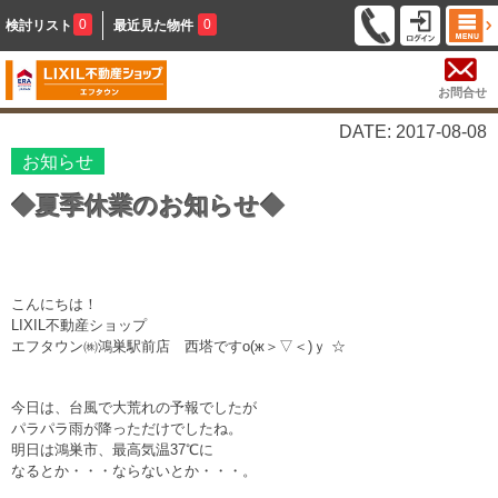
0
0
検討リスト
最近見た物件
お問合せ
DATE: 2017-08-08
お知らせ
◆夏季休業のお知らせ◆
こんにちは！
LIXIL不動産ショップ
エフタウン㈱鴻巣駅前店 西塔ですо(ж＞▽＜)ｙ ☆
今日は、台風で大荒れの予報でしたが
パラパラ雨が降っただけでしたね。
明日は鴻巣市、最高気温37℃に
なるとか・・・ならないとか・・・。