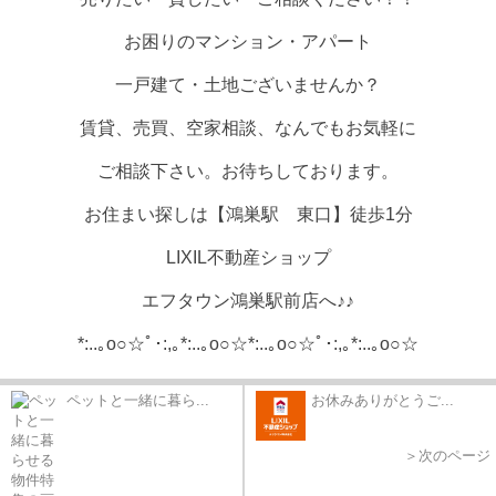
お困りのマンション・アパート
一戸建て・土地ございませんか？
賃貸、売買、空家相談、なんでもお気軽に
ご相談下さい。お待ちしております。
お住まい探しは【鴻巣駅 東口】徒歩1分
LIXIL不動産ショップ
エフタウン鴻巣駅前店へ♪♪
*:..｡o○☆ﾟ･:,｡*:..｡o○☆*:..｡o○☆ﾟ･:,｡*:..｡
o○☆
ペットと一緒に暮ら...
お休みありがとうご...
＞次のページ