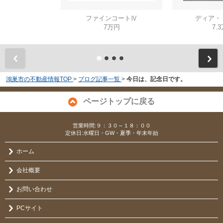
ファインコートⅣ
ディア・
7万円
7.
鴻巣市の不動産情報TOP
>
ブログ記事一覧
>
今日は、記念日です。
ページトップに戻る
営業時間:９：３０～１８：００
定休日:水曜日・GW・夏季・年末年始
ホーム
会社概要
お問い合わせ
PCサイト