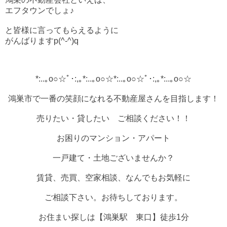
エフタウンでしょ♪
と皆様に言ってもらえるように
がんばりますp(^-^)q
*:..｡o○☆ﾟ･:,｡*:..｡o○☆*:..｡o○☆ﾟ･:,｡*:..｡o○☆
鴻巣市で一番の笑顔になれる不動産屋さんを目指します！
売りたい・貸したい ご相談ください！！
お困りのマンション・アパート
一戸建て・土地ございませんか？
賃貸、売買、空家相談、なんでもお気軽に
ご相談下さい。お待ちしております。
お住まい探しは【鴻巣駅 東口】徒歩1分