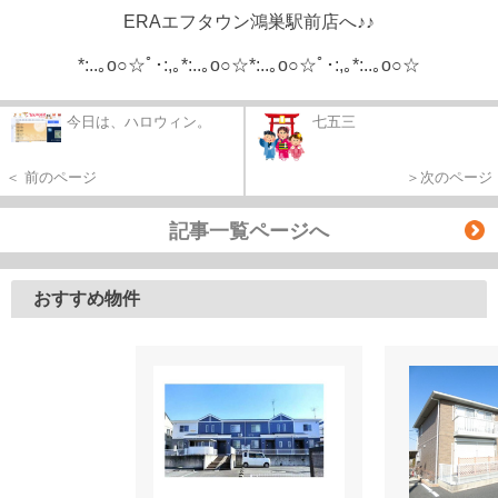
ERAエフタウン鴻巣駅前店へ♪♪
*:..｡o○☆ﾟ･:,｡*:..｡o○☆*:..｡o○☆ﾟ･:,｡*:..｡o○☆
今日は、ハロウィン。
七五三
＜ 前のページ
＞次のページ
記事一覧ページへ
おすすめ物件