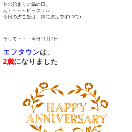
冬の始まりに鍋の日。
ん～～～～ピッタリ♪♪
今日の夕ご飯は、鍋に決定です(°∀°)b
そして・・・今日11月7日
エフタウン
は、
2歳
になりました