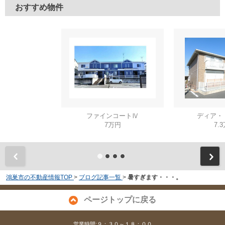
おすすめ物件
ファインコートⅣ
ディア・
7万円
7.
鴻巣市の不動産情報TOP
>
ブログ記事一覧
>
暑すぎます・・・。
ページトップに戻る
営業時間:９：３０～１８：００