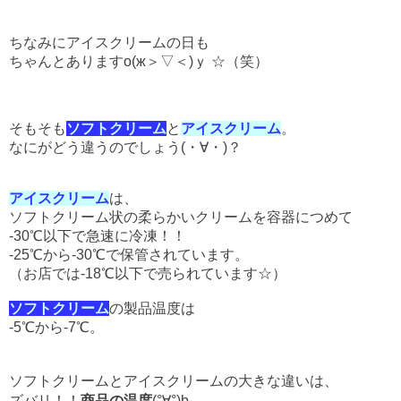
ちなみにアイスクリームの日も
ちゃんとありますо(ж＞▽＜)ｙ ☆（笑）
そもそも
ソフトクリーム
と
アイスクリーム
。
なにがどう違うのでしょう(・∀・)？
アイスクリーム
は、
ソフトクリーム状の柔らかいクリームを容器につめて
-30℃以下で急速に冷凍！！
-25℃から-30℃で保管されています。
（お店では-18℃以下で売られています☆）
ソフトクリーム
の製品温度は
-5℃から-7℃。
ソフトクリームとアイスクリームの
大きな違いは、
ズバリ！！
商品の温度
(°∀°)b