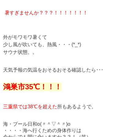
暑すぎませんか？？？！！！！！！！
外がモワモワ暑くて
少し風が吹いても、熱風・・・(*_*)
サウナ状態。。
天気予報の気温をおそるおそる確認したら･･･
鴻巣市35℃！！！
三重県では38℃を超えた
所もあるようで。
海・プール日和o(〃＾▽＾〃)o
・・・・海へ行くための身体作りは
今からでも間に合いますか？？！（笑）