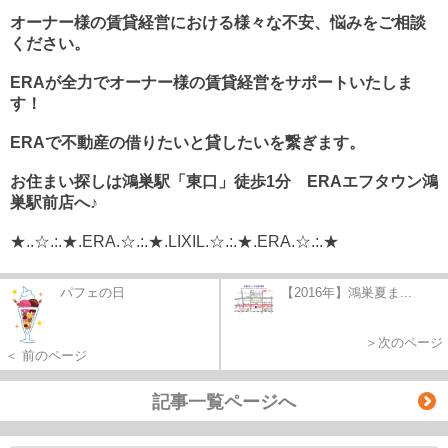
オーナー様の賃貸経営における様々な不安、悩みをご相談
ください。
ERA
が全力でオーナー様の賃貸経営をサポートいたしま
す！
ERA
で不動産の借りたいと貸したいを繋ぎます。
お住まい探しは鴻巣駅「東口」徒歩1分 ERAエフタウン鴻
巣駅前店へ♪
★..☆.:.★.ERA.☆.:.★.LIXIL.☆.:.★.ERA.☆.:.★
パフェの日
【2016年】鴻巣夏ま...
＞次のページ
＜ 前のページ
記事一覧ページへ