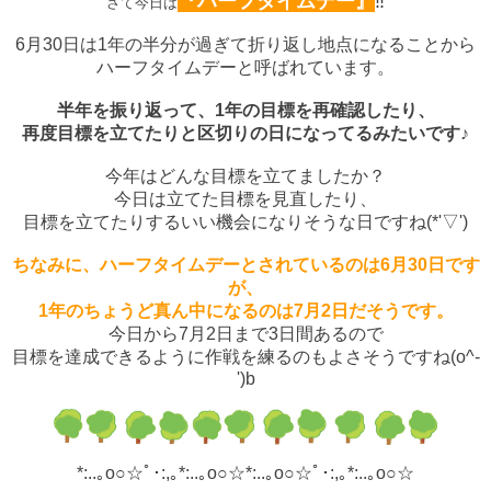
『ハーフタイムデー』
‼
さて今日は
6月30日は1年の半分が過ぎて折り返し地点になることから
ハーフタイムデーと呼ばれています。
半年を振り返って、
1年の目標を再確認したり、
再度目標を立てたりと区切りの日になってるみたいです♪
今年はどんな目標を立てましたか？
今日は立てた目標を見直したり、
目標を立てたりするいい機会になりそうな日ですね(*'▽')
ちなみに、ハーフタイムデーとされているのは6月30日です
が、
1年のちょうど真ん中になるのは7月2日だそうです。
今日から7月2日まで3日間あるので
目標を達成できるように作戦を練るのもよさそうですね(o^-
')b
*:..｡o○☆ﾟ･:,｡*:..｡o○☆*:..｡o○☆ﾟ･:,｡*:..｡o○☆