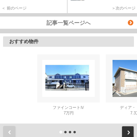
＜ 前のページ
＞次のページ
記事一覧ページへ
おすすめ物件
ファインコートⅣ
ディア・
7万円
7.