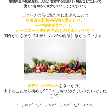
環境問題や気候変動、人間が散布する殺虫剤・農薬などによって
驚くべき速さで減少しているそうです
(T^T)
ミツバチの為に私たちに出来ることは
無農薬を野菜や果物を選んだり、
花や植物を育てたり、
オーガニック成分配合のものを選んだりなど
関係がなさそうですがミツバチの保護に繋がっています。
世界ミツバチの日
をきっかけに
出来ることから初めてSDGｓにもつなげていきたいですね
('-^*)/
*:..｡o○☆ﾟ･:,｡*:..｡o○☆*:..｡o○☆ﾟ･:,｡*:..｡o○☆