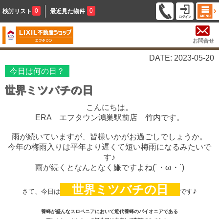
0
0
検討リスト
最近見た物件
お問合せ
DATE: 2023-05-20
今日は何の日？
世界ミツバチの日
こんにちは。
ERA エフタウン鴻巣駅前店 竹内です。
雨が続いていますが、皆様いかがお過ごしでしょうか。
今年の梅雨入りは平年より遅くて短い梅雨になるみたいで
す♪
雨が続くとなんとなく嫌ですよね(´・ω・`)
世界ミツバチの日
♪
さて、今日は
です
養蜂が盛んなスロベニアにおいて近代養蜂のパイオニアである