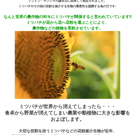
アントン・ヤンシャの誕生日に由来して制定されました。
ミツバチやその他の花粉を媒介する生物の重要性を認識する為の日です♪
なんと世界の農作物の90％にミツバチが関係すると言われていています‼
ミツバチが花から花へ花粉を運ぶことにより、
農作物などの植物を受粉させています。
ミツバチが世界から消えてしまったら・・・
食卓から野菜が消えてしまい農業や動植物に大きな影響を
およぼします。
大切な役割を担うミツバチなどの花粉媒介生物が近年、