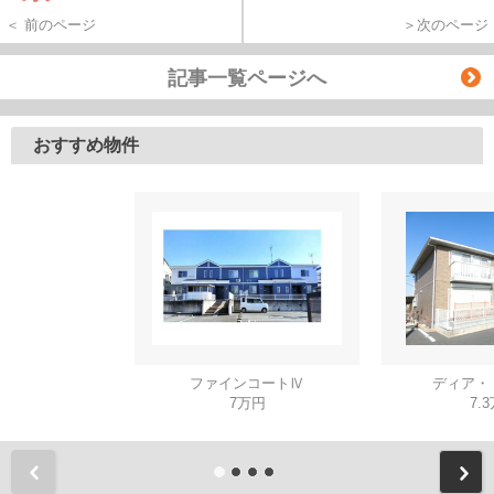
＜ 前のページ
＞次のページ
記事一覧ページへ
おすすめ物件
ファインコートⅣ
ディア・
7万円
7.