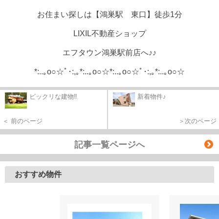
お住まい探しは【鴻巣駅 東口】徒歩1分
LIXIL不動産ショップ
エフタウン鴻巣駅前店へ♪♪
*:..｡o○☆ﾟ･:,｡*:..｡o○☆*:..｡o○☆ﾟ･:,｡*:..｡o○☆
ビックリな建物‼
新着物件♪
＜ 前のページ
＞次のページ
記事一覧ページへ
おすすめ物件