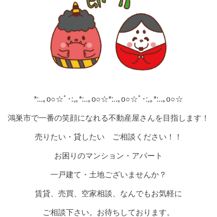
*:..｡o○☆ﾟ･:,｡*:..｡o○☆*:..｡o○☆ﾟ･:,｡*:..｡o○☆
鴻巣市で一番の笑顔になれる不動産屋さんを目指します！
売りたい・貸したい ご相談ください！！
お困りのマンション・アパート
一戸建て・土地ございませんか？
賃貸、売買、空家相談、なんでもお気軽に
ご相談下さい。お待ちしております。