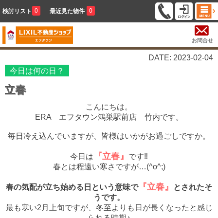
0
0
検討リスト
最近見た物件
お問合せ
DATE: 2023-02-04
今日は何の日？
立春
こんにちは。
ERA エフタウン鴻巣駅前店 竹内です。
毎日冷え込んでいますが、
皆様はいかがお過ごしですか。
『立春』
今日は
です‼
春とは程遠い寒さですが…(^o^;)
『立春』
春の気配が立ち始める日という意味で
とされたそ
うです。
最も寒い2月上旬ですが、冬至よりも日が長くなったと感じ
られる時期♪