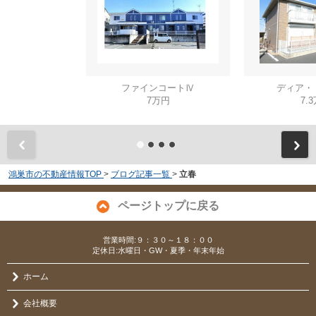
ファインコートⅣ
ディア・
7万円
7.
鴻巣市の不動産情報TOP
>
ブログ記事一覧
>
立春
ページトップに戻る
営業時間:９：３０～１８：００
定休日:水曜日・GW・夏季・年末年始
ホーム
会社概要