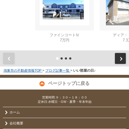
ファインコートⅣ
ディア・
7万円
7.
鴻巣市の不動産情報TOP
>
ブログ記事一覧
>
いい部屋の日♪
ページトップに戻る
営業時間:９：３０～１８：００
定休日:水曜日・GW・夏季・年末年始
ホーム
会社概要