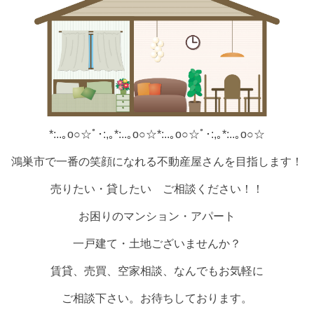
*:..｡o○☆ﾟ･:,｡*:..｡o○☆*:..｡o○☆ﾟ･:,｡*:..｡o○☆
鴻巣市で一番の笑顔になれる不動産屋さんを目指します！
売りたい・貸したい ご相談ください！！
お困りのマンション・アパート
一戸建て・土地ございませんか？
賃貸、売買、空家相談、なんでもお気軽に
ご相談下さい。お待ちしております。