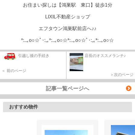
お住まい探しは【鴻巣駅 東口】徒歩1分
LIXIL不動産ショップ
エフタウン鴻巣駅前店へ♪♪
*:..｡o○☆ﾟ･:,｡*:..｡o○☆*:..｡o○☆ﾟ･:,｡*:..｡o○☆
引越し後の手続き
店長のオススメランチ♪
＜ 前のページ
＞次のページ
記事一覧ページへ
おすすめ物件