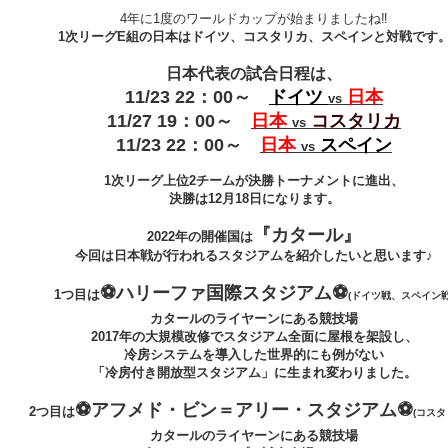
4年に1度のワールドカップが始まりましたね‼
1次リーグE組の日本はドイツ、コスタリカ、スペインと対戦です
日本代表の試合日程は、
11/23 22：00～
ドイツ
日本
vs
11/27 19：00～
日本
コスタリカ
vs
11/23 22：00～
日本
スペイン
vs
1次リーグ上位2チームが決勝トーナメントに進出、
決勝は12月18日になります。
『カタール』
2022年の開催国は
今回は日本戦が行われるスタジアムを紹介したいと思います♪
⚽ハリーファ国際スタジアム⚽
1つ目は
(ドイツ戦、スペイン戦
カタールのライヤーンにある競技場
2017年の大規模改修でスタジアム全面に屋根を架設し、
冷房システムを導入した世界的にも例がない
「冷房付き開放型スタジアム」に生まれ変わりました。
⚽アフメド・ビン＝アリー・スタジアム⚽
2つ目は
(コスタ
カタールのライヤーンにある競技場