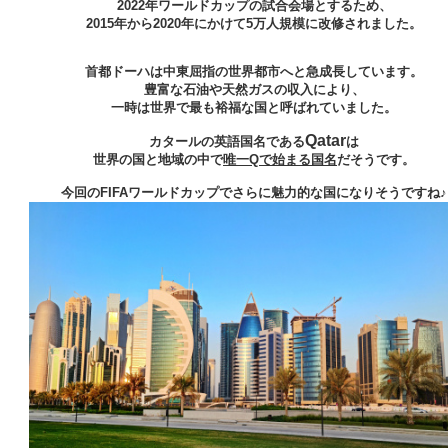
2022年ワールドカップの試合会場とするため、
2015年から2020年にかけて5万人規模に改修されました。
首都ドーハは中東屈指の世界都市へと急成長しています。
豊富な石油や天然ガスの収入により、
一時は世界で最も裕福な国と呼ばれていました。
Qatar
カタールの英語国名である
は
世界の国と地域の中で
唯一Qで始まる国名
だそうです。
今回のFIFAワールドカップでさらに魅力的な国になりそうですね♪