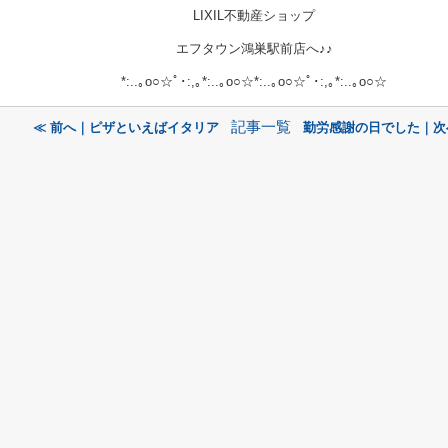
LIXIL不動産ショップ
エフタウン鴻巣駅前店へ♪♪
*:..｡o○☆ﾟ･:,｡*:..｡o○☆*:..｡o○☆ﾟ･:,｡*:..｡o○☆
記事一覧
≪ 前へ｜ピザといえばイタリア
勤労感謝の日でした｜次