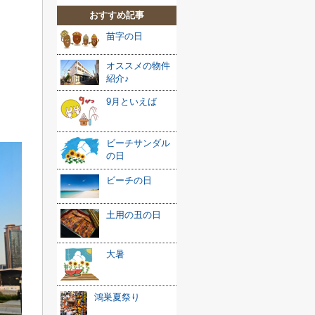
おすすめ記事
苗字の日
オススメの物件
紹介♪
9月といえば
ビーチサンダル
の日
ビーチの日
土用の丑の日
大暑
鴻巣夏祭り