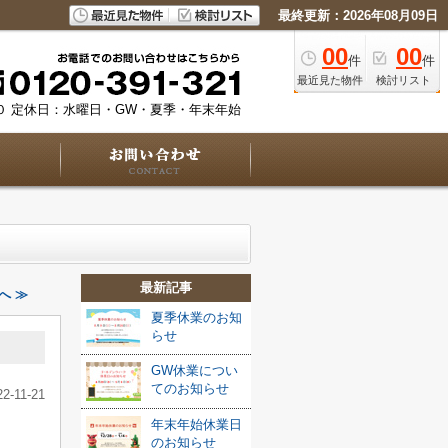
最終更新：2026年08月09日
00
00
件
件
最近見た物件
検討リスト
０
定休日：水曜日・GW・夏季・年末年始
最新記事
へ ≫
夏季休業のお知
らせ
GW休業につい
てのお知らせ
22-11-21
年末年始休業日
のお知らせ