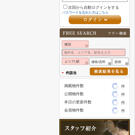
次回から自動ログインをする
パスワードを忘れた方はこちら
種別
エリア| 駅
価格/賃料
面積
-
件該当
掲載物件数
件
公開物件数
件
本日の更新件数
件
会員物件数
件