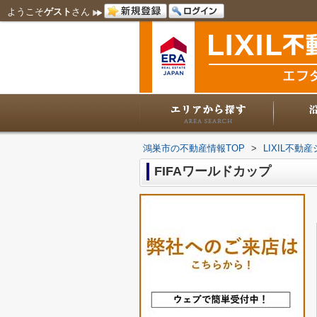
ようこそ
ゲスト
さん
鴻巣市の不動産情報TOP
>
LIXIL不
FIFAワールドカップ