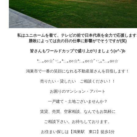
私はユニホームを着て、テレビの前で日本代表を全力で応援します
勝敗によっては次の日の仕事に影響がでそうですが(笑)
皆さんもワールドカップで盛り上がりましょう(o^-')b
*:..｡o○☆ﾟ･:,｡*:..｡o○☆*:..｡o○☆ﾟ･:,｡*:..｡o○☆
鴻巣市で一番の笑顔になれる不動産屋さんを目指します！
売りたい・貸したい ご相談ください！！
お困りのマンション・アパート
一戸建て・土地ございませんか？
賃貸、売買、空家相談、なんでもお気軽に
ご相談下さい。お待ちしております。
お住まい探しは【鴻巣駅 東口】徒歩1分