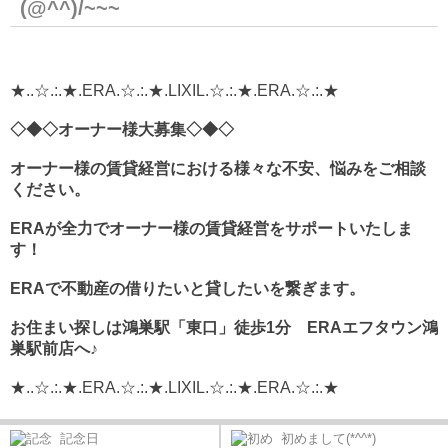
(@^^)/~~~
★..☆.:.★.ERA.☆.:.★.LIXIL.☆.:.★.ERA.☆.:.★
◇◆◇オーナー様大募集◇◆◇
オーナー様の賃貸経営における様々な不安、悩みをご相談
ください。
ERA
が全力でオーナー様の賃貸経営をサポートいたしま
す！
ERA
で不動産の借りたいと貸したいを繋ぎます。
お住まい探しは鴻巣駅「東口」徒歩1分 ERAエフタウン鴻
巣駅前店へ♪
★..☆.:.★.ERA.☆.:.★.LIXIL.☆.:.★.ERA.☆.:.★
記念日
初めまして(*^^*)