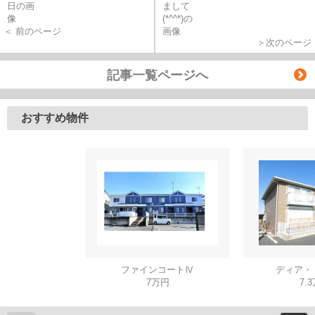
＜ 前のページ
＞次のページ
記事一覧ページへ
おすすめ物件
ファインコートⅣ
ディア・
7万円
7.