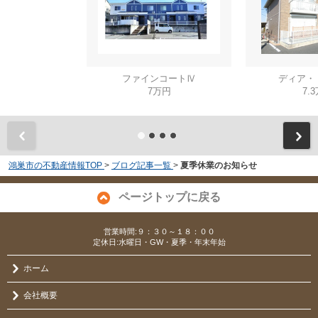
ファインコートⅣ
ディア・
7万円
7.
鴻巣市の不動産情報TOP
>
ブログ記事一覧
>
夏季休業のお知らせ
ページトップに戻る
営業時間:９：３０～１８：００
定休日:水曜日・GW・夏季・年末年始
ホーム
会社概要