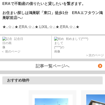
ERA
で不動産の借りたいと貸したいを繋ぎます。
お住まい探しは鴻巣駅「東口」徒歩1分 ERAエフタウン鴻
巣駅前店へ♪
★..☆.:.★.ERA.☆.:.★.LIXIL.☆.:.★.ERA.☆.:.★
記念日
初めまして(*^^*)
＜ 前のページ
＞次のページ
記事一覧ページへ
おすすめ物件