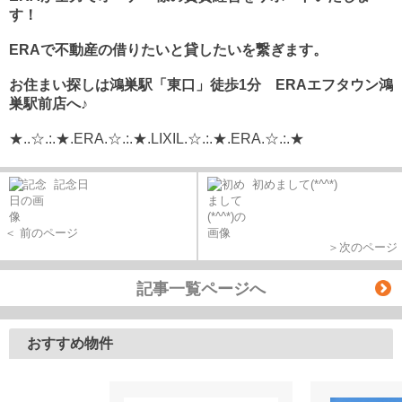
す！
ERA
で不動産の借りたいと貸したいを繋ぎます。
お住まい探しは鴻巣駅「東口」徒歩1分 ERAエフタウン鴻
巣駅前店へ♪
★..☆.:.★.ERA.☆.:.★.LIXIL.☆.:.★.ERA.☆.:.★
記念日
初めまして(*^^*)
＜ 前のページ
＞次のページ
記事一覧ページへ
おすすめ物件