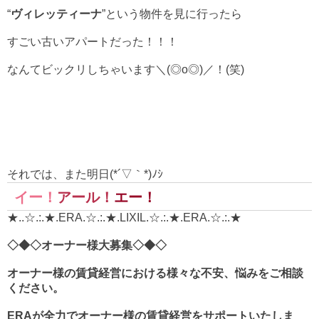
“
ヴィレッティーナ
”という物件を見に行ったら
すごい古いアパートだった！！！
なんてビックリしちゃいます＼(◎o◎)／！(笑)
それでは、また明日(*´▽｀*)ﾉｼ
イー！
アール！
エー！
★..☆.:.★.ERA.☆.:.★.LIXIL.☆.:.★.ERA.☆.:.★
◇◆◇オーナー様大募集◇◆◇
オーナー様の賃貸経営における様々な不安、悩みをご相談
ください。
ERA
が全力でオーナー様の賃貸経営をサポートいたしま