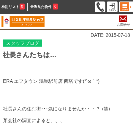
0
0
検討リスト
最近見た物件
お問合せ
DATE: 2015-07-18
スタッフブログ
社長さんたちは…
ERA エフタウン 鴻巣駅前店 西塔です(*´ω｀*)
社長さんの住む街･･･気になりませんか・・？
(笑)
某会社の調査によると、、、