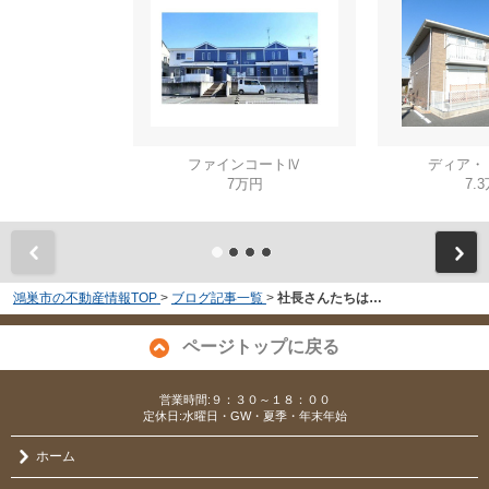
ファインコートⅣ
ディア・
7万円
7.
鴻巣市の不動産情報TOP
>
ブログ記事一覧
>
社長さんたちは…
ページトップに戻る
営業時間:９：３０～１８：００
定休日:水曜日・GW・夏季・年末年始
ホーム