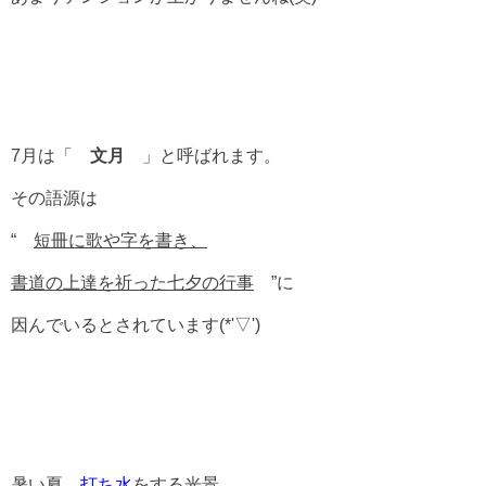
7月は「
文月
」と呼ばれます。
その語源は
“
短冊に歌や字を書き、
書道の上達を祈った七夕の行事
”に
因んでいるとされています(*'▽')
暑い夏、
打ち水
をする光景