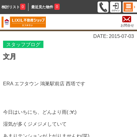
0
0
検討リスト
最近見た物件
お問合せ
DATE: 2015-07-03
スタッフブログ
文月
ERA エフタウン 鴻巣駅前店 西塔です
今日はいちにち、どんより雨( ;∀;)
湿気が多くジメジメしていて
あまりテンションが上がりませんね(笑)