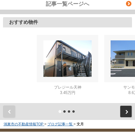
記事一覧ページへ
おすすめ物件
プレジール天神
サンモ
3.45万円
8.
鴻巣市の不動産情報TOP
>
ブログ記事一覧
>
文月