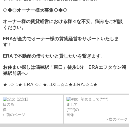
◇◆◇オーナー様大募集◇◆◇
オーナー様の賃貸経営における様々な不安、悩みをご相談
ください。
ERA
が全力でオーナー様の賃貸経営をサポートいたしま
す！
ERAで不動産の借りたいと貸したいを繋ぎます。
お住まい探しは鴻巣駅「東口」徒歩1分 ERAエフタウン鴻
巣駅前店へ♪
★..☆.:.★.ERA.☆.:.★.LIXIL.☆.:.★.ERA.☆.:.★
記念日
初めまして(*^^*)
＜ 前のページ
＞次のページ