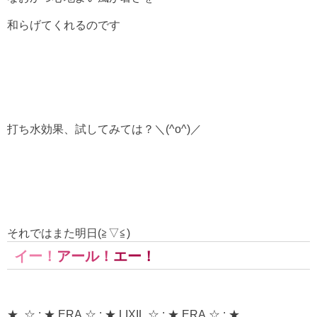
和らげてくれるのです
打ち水効果、試してみては？＼(^o^)／
それではまた明日(≧▽≦)
イー！
アール！
エー！
★..☆.:.★.ERA.☆.:.★.LIXIL.☆.:.★.ERA.☆.:.★