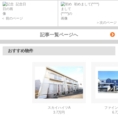
記念日
初めまして(*^^*)
＜ 前のページ
＞次のページ
記事一覧ページへ
おすすめ物件
スカイハイツA
ファイン
3.7万円
6.