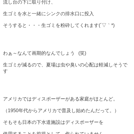
流し台の下に取り付け、
生ゴミを水と一緒にシンクの排水口に投入
そうすると・・・生ゴミを粉砕してくれます(´▽｀*)
わぁ～なんて画期的なんでしょう
(笑)
生ゴミが減るので、夏場は虫や臭いの心配は軽減しそうで
す
アメリカではディスポーザーがある家庭がほとんど。
（1950年代からアメリカで普及し始めたんだって。）
そもそも日本の下水道施設はディスポーザーを
使用することを前提として、作られていません