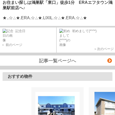
お住まい探しは鴻巣駅「東口」徒歩1分 ERAエフタウン鴻
巣駅前店へ♪
★..☆.:.★.ERA.☆.:.★.LIXIL.☆.:.★.ERA.☆.:.★
記念日
初めまして(*^^*)
＜ 前のページ
＞次のページ
記事一覧ページへ
おすすめ物件