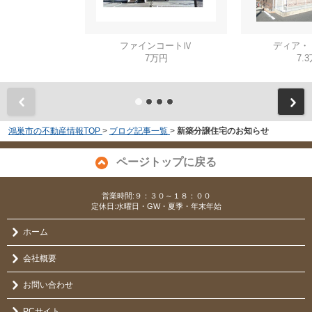
ファインコートⅣ
ディア・
7万円
7.
鴻巣市の不動産情報TOP
>
ブログ記事一覧
>
新築分譲住宅のお知らせ
ページトップに戻る
営業時間:９：３０～１８：００
定休日:水曜日・GW・夏季・年末年始
ホーム
会社概要
お問い合わせ
PCサイト