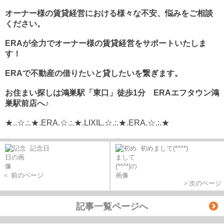
オーナー様の賃貸経営における様々な不安、悩みをご相談
ください。
ERA
が全力でオーナー様の賃貸経営をサポートいたしま
す！
ERAで不動産の借りたいと貸したいを繋ぎます。
お住まい探しは鴻巣駅「東口」徒歩1分 ERAエフタウン鴻
巣駅前店へ♪
★..☆.:.★.ERA.☆.:.★.LIXIL.☆.:.★.ERA.☆.:.★
記念日
初めまして(*^^*)
＜ 前のページ
＞次のページ
記事一覧ページへ