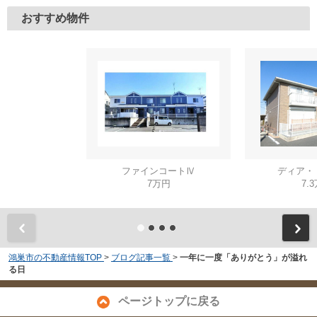
おすすめ物件
ファインコートⅣ
ディア・
7万円
7.
鴻巣市の不動産情報TOP
>
ブログ記事一覧
>
一年に一度「ありがとう」が溢れ
る日
ページトップに戻る