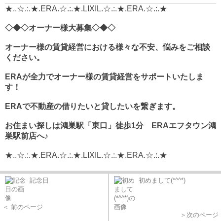
★..☆.:.★.ERA.☆.:.★.LIXIL.☆.:.★.ERA.☆.:.★
◇◆◇オーナー様大募集◇◆◇
オーナー様の賃貸経営における様々な不安、悩みをご相談
ください。
ERA
が全力でオーナー様の賃貸経営をサポートいたしま
す！
ERAで不動産の借りたいと貸したいを繋ぎます。
お住まい探しは鴻巣駅「東口」徒歩1分 ERAエフタウン鴻
巣駅前店へ♪
★..☆.:.★.ERA.☆.:.★.LIXIL.☆.:.★.ERA.☆.:.★
記念日
初めまして(*^^*)
＜ 前のページ
＞次のページ