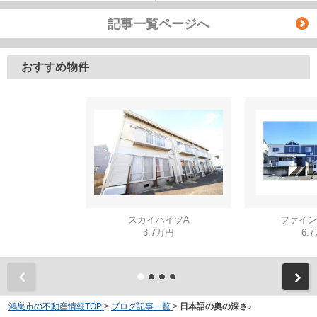
記事一覧ページへ
おすすめ物件
スカイハイツA
ファイン
3.7万円
6.
鴻巣市の不動産情報TOP
>
ブログ記事一覧
>
日本語の奥の深さ♪