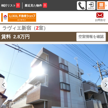
0
0
検討リスト
最近見た物件
お問合せ
ラヴィエ新宿（
2
室）
賃料
2.8
万円
空室情報を確認