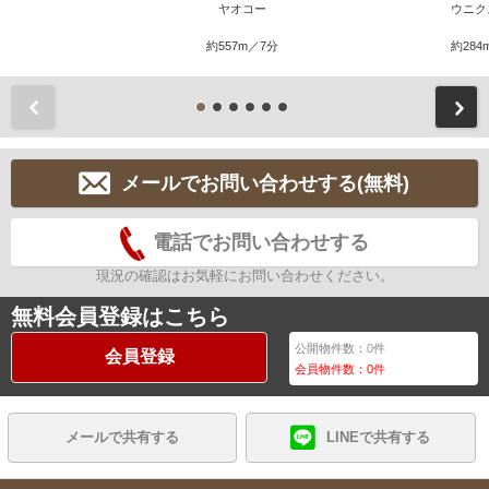
ヤオコー
ウニク
約557m／7分
約284
前
メールでお問い合わせする(無料)
電話でお問い合わせする
現況の確認はお気軽にお問い合わせください。
無料会員登録はこちら
公開物件数：
0
件
会員登録
会員物件数：
0
件
メールで共有する
LINEで共有する