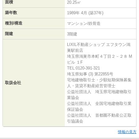
面積
20.25㎡
築年数
1989年 4月 (築37年)
種別/構造
マンション/鉄骨造
階建
3階建
LIXIL不動産ショップ エフタウン鴻
巣駅前店
埼玉県鴻巣市本町４丁目２－２８ M
ビル １F
TEL:0120-391-321
埼玉県知事 (3) 第22855号
宅地建物取引士・少額短期保険募集
取扱会社
人・賃貸不動産経営管理士
公益社団法人 埼玉県宅地建物取引
業協会
公益社団法人 全国宅地建物取引業
保証協会
公益社団法人 首都圏不動産公正取
引協議会
情報の見方