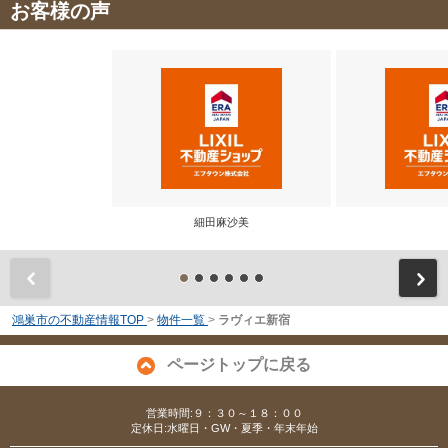
お客様の声
細田麻沙美
前
鴻巣市の不動産情報TOP
>
物件一覧
>
ラヴィエ新宿
ページトップに戻る
営業時間:９：３０～１８：００
定休日:水曜日・GW・夏季・年末年始