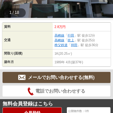
1 / 18
賃料
2.8万円
高崎線
「
行田
」駅 徒歩12分
交通
高崎線
「
吹上
」駅 徒歩25分
秩父鉄道
「
持田
」駅 徒歩36分
間取り(面積)
1K(20.25㎡)
築年月
1989年 4月(築37年)
メールでお問い合わせする(無料)
電話でお問い合わせする
無料会員登録はこちら
公開物件数：
0
件
会員登録