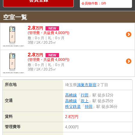
会員物件数：
0
件
空室一覧
2.8
万
円
NEW
(管理費・共益費 4,000円)
敷：0ヶ月｜礼：0ヶ月
3階 / 1K / 20.25㎡
2.8
万
円
NEW
(管理費・共益費 4,000円)
敷：0ヶ月｜礼：0ヶ月
3階 / 1K / 20.25㎡
所在地
埼玉県
鴻巣市
新宿
２丁目
高崎線
「
行田
」駅 徒歩12分
交通
高崎線
「
吹上
」駅 徒歩25分
秩父鉄道
「
持田
」駅 徒歩36分
賃料
2.8万円
管理費等
4,000円