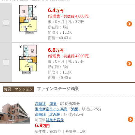
6.4
万
円
(管理費・共益費 4,000円)
敷：0ヶ月｜礼：3万円
所在階：1階
間取り：1LDK
面積：40.43㎡
6.6
万
円
(管理費・共益費 4,000円)
敷：0ヶ月｜礼：3万円
所在階：2階
間取り：1LDK
面積：40.43㎡
ファインステージ鴻巣
賃貸｜マンション
高崎線
「
鴻巣
」駅 徒歩25分
湘南新宿ライン高海
「
鴻巣
」駅 徒歩25分
高崎線
「
北鴻巣
」駅 徒歩35分
埼玉県
鴻巣市
宮前
6.9
万円
築年数：築33年 ｜募集中：
1室