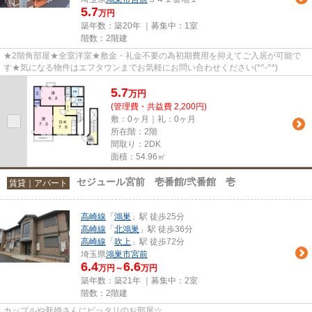
5.7
万円
築年数：築20年 ｜募集中：
1室
階数：2階建
★2階角部屋★全室洋室★敷金・礼金不要の為初期費用を抑えてご入居が可能で
す★気になる物件はエフタウンまでお気軽にお問い合わせください(*^-^*)
5.7
万
円
(管理費・共益費 2,200円)
敷：0ヶ月｜礼：0ヶ月
所在階：2階
間取り：2DK
面積：54.96㎡
セジュール宮前 壱番館/弐番館 壱
賃貸｜アパート
高崎線
「
鴻巣
」駅 徒歩25分
高崎線
「
北鴻巣
」駅 徒歩36分
高崎線
「
吹上
」駅 徒歩72分
埼玉県
鴻巣市
宮前
6.4
6.6
万円～
万円
築年数：築21年 ｜募集中：
2室
階数：2階建
カップルや新婚さんにピッタリのお部屋☆