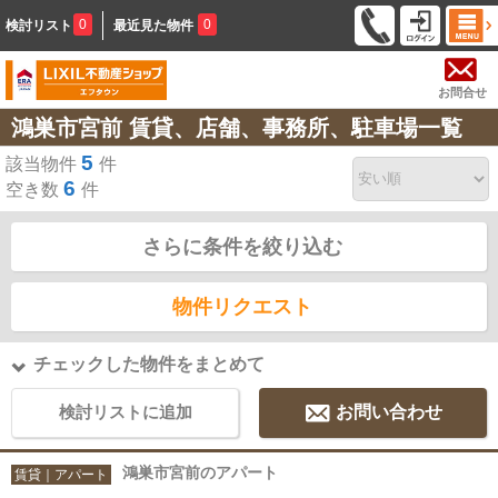
0
0
検討リスト
最近見た物件
お問合せ
鴻巣市宮前 賃貸、店舗、事務所、駐車場一覧
5
該当物件
件
6
空き数
件
さらに条件を絞り込む
物件リクエスト
チェックした物件をまとめて
検討リストに追加
お問い合わせ
鴻巣市宮前のアパート
賃貸｜アパート