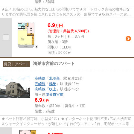
階数：3階建
★広々18帖のLDKが魅力的な1LDKの間取りです★オートロック完備の物件とな
りますので防犯面を気にされる方にもおススメの一部屋です★収納スペース豊富
にございます！！★気になる物件はエ...
6.9
万
円
(管理費・共益費 4,500円)
敷：0ヶ月｜礼：3万円
所在階：3階
間取り：1LDK
面積：56.06㎡
鴻巣市宮前のアパート
賃貸｜アパート
高崎線
「
北鴻巣
」駅 徒歩23分
高崎線
「
鴻巣
」駅 徒歩42分
高崎線
「
吹上
」駅 徒歩59分
埼玉県
鴻巣市
宮前
6.9
万円
築年数：築10年 ｜募集中：
1室
階数：2階建
★ペット飼育相談可能（小型犬1匹）★インターネット使用料不要♪広めの洗面室
＆ウォークインクローゼットが嬉しいですね(^^)/エアコン2台、宅配ボックス等設
備も充実しています！！