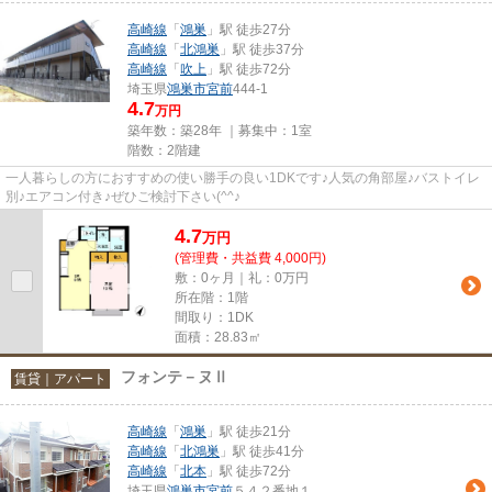
高崎線
「
鴻巣
」駅 徒歩27分
高崎線
「
北鴻巣
」駅 徒歩37分
高崎線
「
吹上
」駅 徒歩72分
埼玉県
鴻巣市
宮前
444-1
4.7
万円
築年数：築28年 ｜募集中：
1室
階数：2階建
一人暮らしの方におすすめの使い勝手の良い1DKです♪人気の角部屋♪バストイレ
別♪エアコン付き♪ぜひご検討下さい(^^♪
4.7
万
円
(管理費・共益費 4,000円)
敷：0ヶ月｜礼：0万円
所在階：1階
間取り：1DK
面積：28.83㎡
フォンテ－ヌⅡ
賃貸｜アパート
高崎線
「
鴻巣
」駅 徒歩21分
高崎線
「
北鴻巣
」駅 徒歩41分
高崎線
「
北本
」駅 徒歩72分
埼玉県
鴻巣市
宮前
５４２番地１