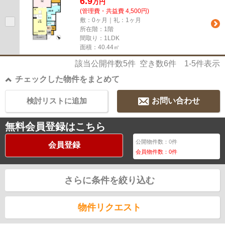
6.9
万
円
(管理費・共益費 4,500円)
敷：0ヶ月｜礼：1ヶ月
所在階：1階
間取り：1LDK
面積：40.44㎡
該当公開件数
5
件 空き数
6
件
1-5
件表示
チェックした物件をまとめて
検討リストに追加
お問い合わせ
無料会員登録はこちら
公開物件数：
0
件
会員登録
会員物件数：
0
件
さらに条件を絞り込む
物件リクエスト