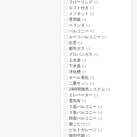
フローリング
(-)
ロフト付き
(-)
メゾネット
(-)
専用庭
(-)
ベランダ
(-)
バルコニー
(-)
ルーフバルコニー
(-)
出窓
(-)
都市ガス
(-)
プロパンガス
(-)
上水道
(-)
下水道
(-)
浄化槽
(-)
オール電化
(-)
二重サッシ
(-)
24時間換気システム
(-)
エレベーター
(-)
電気有
(-)
２面バルコニー
(-)
３面バルコニー
(-)
両面バルコニー
(-)
堀ごたつ
(-)
ビルトガレージ
(-)
個別空調
(-)