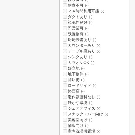
飲食不可
(-)
２４時間利用可能
(-)
ダクトあり
(-)
視認性良好
(-)
即営業可
(-)
残置物有
(-)
厨房設備あり
(-)
カウンターあり
(-)
テーブル席あり
(-)
シンクあり
(-)
カラオケOK
(-)
好立地
(-)
地下物件
(-)
商店街
(-)
ロードサイド
(-)
路面店
(-)
造作譲渡料なし
(-)
静かな環境
(-)
シェアオフィス
(-)
スナック・バー向け
(-)
美容室向け
(-)
物販向け
(-)
室内洗濯機置場
(-)