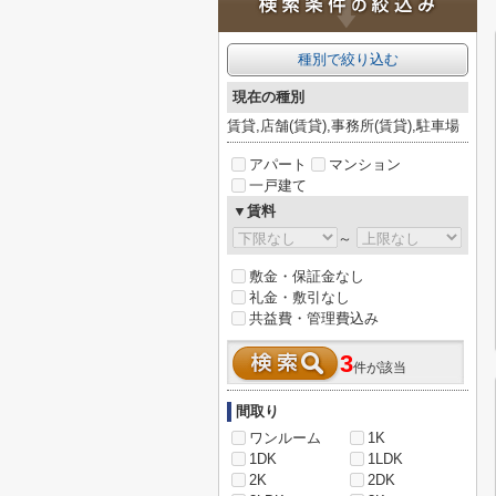
種別で絞り込む
現在の種別
賃貸,店舗(賃貸),事務所(賃貸),駐車場
アパート
マンション
一戸建て
▼賃料
～
敷金・保証金なし
礼金・敷引なし
共益費・管理費込み
3
件が該当
間取り
ワンルーム
1K
1DK
1LDK
2K
2DK