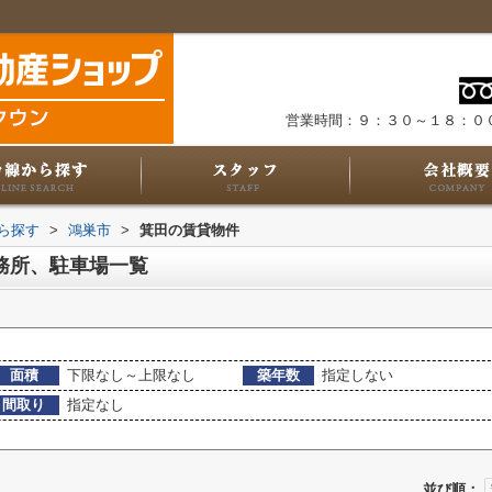
営業時間：９：３０～１８：０
から探す
>
鴻巣市
>
箕田の賃貸物件
務所、駐車場一覧
面積
下限なし～上限なし
築年数
指定しない
間取り
指定なし
並び順：