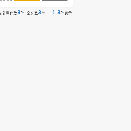
3
3
1-3
当公開件数
件 空き数
件
件表示