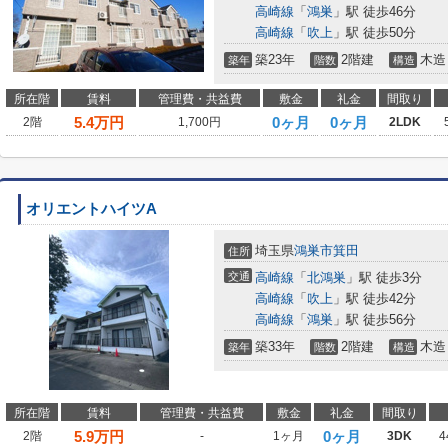
高崎線
「
鴻巣
」駅 徒歩46分
高崎線
「
吹上
」駅 徒歩50分
築23年
2階建
木造
築年
階数
構造
所在階
賃料
管理費・共益費
敷金
礼金
間取り
5.4
万円
0ヶ月
0ヶ月
2階
1,700円
2LDK
オリエントハイツA
埼玉県
鴻巣市
箕田
住所
交通
高崎線
「
北鴻巣
」駅 徒歩3分
高崎線
「
吹上
」駅 徒歩42分
高崎線
「
鴻巣
」駅 徒歩56分
築33年
2階建
木造
築年
階数
構造
所在階
賃料
管理費・共益費
敷金
礼金
間取り
5.9
万円
0ヶ月
2階
-
1ヶ月
3DK
4