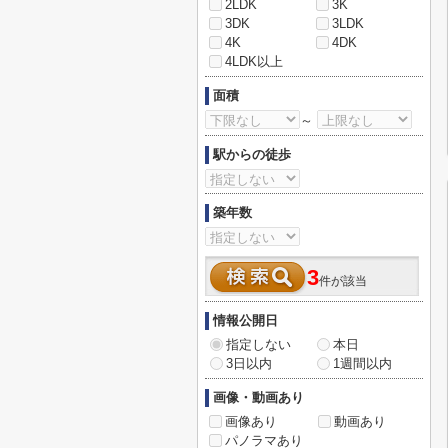
2LDK
3K
3DK
3LDK
4K
4DK
4LDK以上
面積
～
駅からの徒歩
築年数
3
件が該当
情報公開日
指定しない
本日
3日以内
1週間以内
画像・動画あり
画像あり
動画あり
パノラマあり