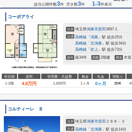
3
3
1-3
該当公開件数
件 空き数
件
件表示
コーポアライ
埼玉県
鴻巣市
箕田
3897-1
住所
交通
高崎線
「
鴻巣
」駅 徒歩25分
高崎線
「
北鴻巣
」駅 徒歩34分
高崎線
「
吹上
」駅 徒歩73分
築34年
2階建
木造
築年
階数
構造
所在階
賃料
管理費・共益費
敷金
礼金
間取り
4.8
万円
0ヶ月
1-2階
1,000円
1ヶ月
3DK
4
コルティーレ Ｂ
埼玉県
鴻巣市
箕田
２８８－３
住所
交通
高崎線
「
北鴻巣
」駅 徒歩14分