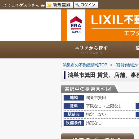
ようこそ
ゲスト
さん
鴻巣市の不動産情報TOP
>
(賃貸)地域
鴻巣市箕田 賃貸、店舗、事
地域
鴻巣市箕田
賃料
下限なし～上限なし
駅徒歩
指定しない
設備条件
指定なし