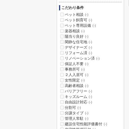
こだわり条件
ペット相談
(-)
ペット飼育可
(-)
ペット専用設備
(-)
楽器相談
(-)
陽当り良好
(-)
閑静な住宅地
(-)
デザイナーズ
(-)
リフォーム済
(-)
リノベーション済
(-)
保証人不要
(-)
事務所可
(-)
２人入居可
(-)
女性限定
(-)
高齢者相談
(-)
バリアフリー
(-)
キッズルーム
(-)
自由設計対応
(-)
分割可
(-)
分譲タイプ
(-)
管理人常駐
(-)
建設住宅性能評価書付
(-)