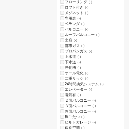
フローリング
(-)
ロフト付き
(-)
メゾネット
(-)
専用庭
(-)
ベランダ
(-)
バルコニー
(-)
ルーフバルコニー
(-)
出窓
(-)
都市ガス
(-)
プロパンガス
(-)
上水道
(-)
下水道
(-)
浄化槽
(-)
オール電化
(-)
二重サッシ
(-)
24時間換気システム
(-)
エレベーター
(-)
電気有
(-)
２面バルコニー
(-)
３面バルコニー
(-)
両面バルコニー
(-)
堀ごたつ
(-)
ビルトガレージ
(-)
個別空調
(-)