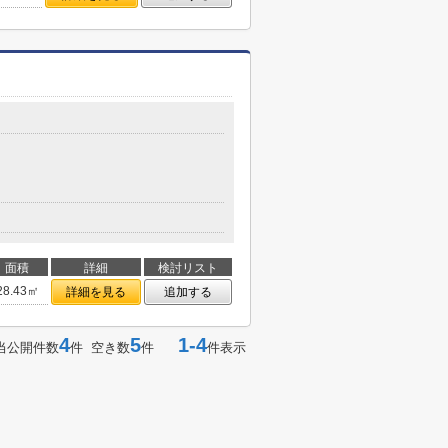
面積
詳細
検討リスト
28.43㎡
詳細を見る
追加する
4
5
1-4
当公開件数
件 空き数
件
件表示