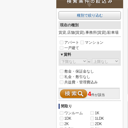
種別で絞り込む
現在の種別
賃貸,店舗(賃貸),事務所(賃貸),駐車場
アパート
マンション
一戸建て
▼賃料
～
敷金・保証金なし
礼金・敷引なし
共益費・管理費込み
4
件が該当
間取り
ワンルーム
1K
1DK
1LDK
2K
2DK