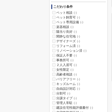
こだわり条件
ペット相談
(-)
ペット飼育可
(-)
ペット専用設備
(-)
楽器相談
(-)
陽当り良好
(-)
閑静な住宅地
(-)
デザイナーズ
(-)
リフォーム済
(-)
リノベーション済
(-)
保証人不要
(-)
事務所可
(-)
２人入居可
(-)
女性限定
(-)
高齢者相談
(-)
バリアフリー
(-)
キッズルーム
(-)
自由設計対応
(-)
分割可
(-)
分譲タイプ
(-)
管理人常駐
(-)
建設住宅性能評価書付
(-)