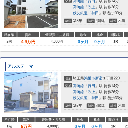
交通
高崎線
「
行田
」駅 徒歩14分
高崎線
「
吹上
」駅 徒歩26分
秩父鉄道
「
持田
」駅 徒歩33分
築8年
2階建
木造
築年
階数
構造
所在階
賃料
管理費・共益費
敷金
礼金
間取り
4.9
万円
0ヶ月
0ヶ月
2階
4,000円
1R
アルステーマ
埼玉県
鴻巣市
新宿
１丁目220
住所
交通
高崎線
「
行田
」駅 徒歩14分
高崎線
「
吹上
」駅 徒歩26分
秩父鉄道
「
持田
」駅 徒歩33分
築7年
2階建
木造
築年
階数
構造
所在階
賃料
管理費・共益費
敷金
礼金
間取り
5
万円
0ヶ月
0ヶ月
1階
4,000円
1R
2