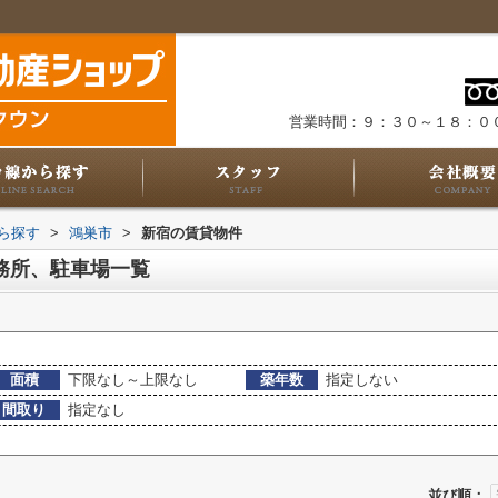
営業時間：９：３０～１８：０
から探す
>
鴻巣市
>
新宿の賃貸物件
務所、駐車場一覧
面積
下限なし～上限なし
築年数
指定しない
間取り
指定なし
並び順：