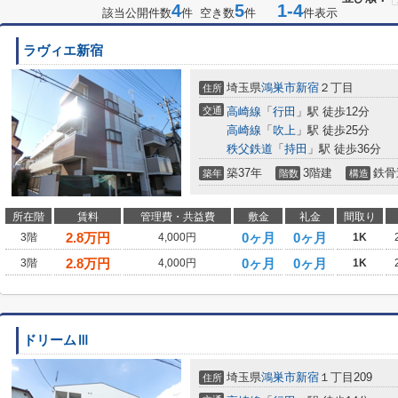
4
5
1-4
該当公開件数
件 空き数
件
件表示
ラヴィエ新宿
埼玉県
鴻巣市
新宿
２丁目
住所
交通
高崎線
「
行田
」駅 徒歩12分
高崎線
「
吹上
」駅 徒歩25分
秩父鉄道
「
持田
」駅 徒歩36分
築37年
3階建
鉄骨
築年
階数
構造
所在階
賃料
管理費・共益費
敷金
礼金
間取り
2.8
万円
0ヶ月
0ヶ月
3階
4,000円
1K
2.8
万円
0ヶ月
0ヶ月
3階
4,000円
1K
ドリームⅢ
埼玉県
鴻巣市
新宿
１丁目209
住所