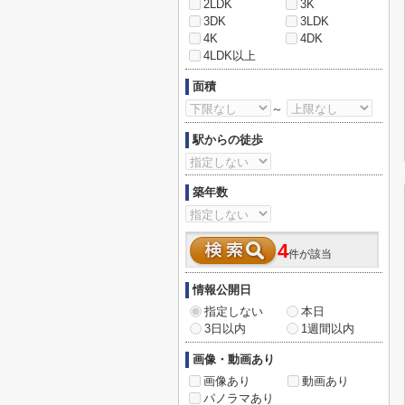
2LDK
3K
3DK
3LDK
4K
4DK
4LDK以上
面積
～
駅からの徒歩
築年数
4
件が該当
情報公開日
指定しない
本日
3日以内
1週間以内
画像・動画あり
画像あり
動画あり
パノラマあり