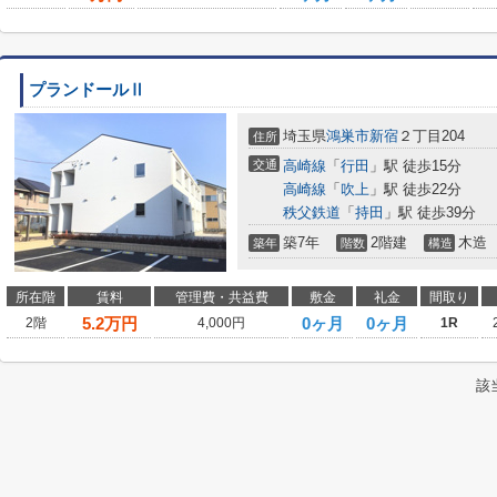
プランドールⅡ
埼玉県
鴻巣市
新宿
２丁目204
住所
交通
高崎線
「
行田
」駅 徒歩15分
高崎線
「
吹上
」駅 徒歩22分
秩父鉄道
「
持田
」駅 徒歩39分
築7年
2階建
木造
築年
階数
構造
所在階
賃料
管理費・共益費
敷金
礼金
間取り
5.2
万円
0ヶ月
0ヶ月
2階
4,000円
1R
該