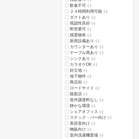
飲食不可
(-)
２４時間利用可能
(-)
ダクトあり
(-)
視認性良好
(-)
即営業可
(-)
残置物有
(-)
厨房設備あり
(-)
カウンターあり
(-)
テーブル席あり
(-)
シンクあり
(-)
カラオケOK
(-)
好立地
(-)
地下物件
(-)
商店街
(-)
ロードサイド
(-)
路面店
(-)
造作譲渡料なし
(-)
静かな環境
(-)
シェアオフィス
(-)
スナック・バー向け
(-)
美容室向け
(-)
物販向け
(-)
室内洗濯機置場
(-)