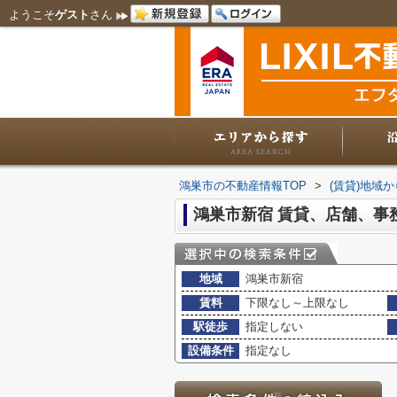
ようこそ
ゲスト
さん
鴻巣市の不動産情報TOP
>
(賃貸)地域
鴻巣市新宿 賃貸、店舗、事
地域
鴻巣市新宿
賃料
下限なし～上限なし
駅徒歩
指定しない
設備条件
指定なし