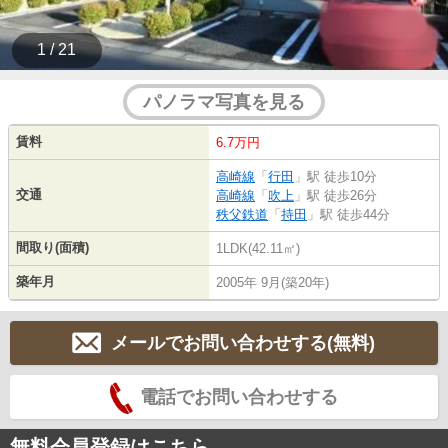
1 / 21
パノラマ写真を見る
賃料
6.7万円
高崎線
「
行田
」駅 徒歩10分
交通
高崎線
「
吹上
」駅 徒歩26分
秩父鉄道
「
持田
」駅 徒歩44分
間取り(面積)
1LDK(42.11㎡)
築年月
2005年 9月(築20年)
メールでお問い合わせする(無料)
電話でお問い合わせする
無料会員登録はこちら