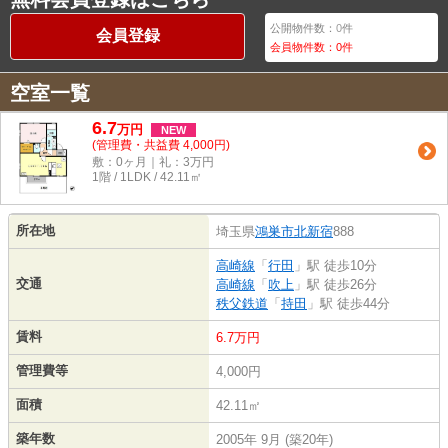
公開物件数：
0
件
会員登録
会員物件数：
0
件
空室一覧
6.7
万
円
NEW
(管理費・共益費 4,000円)
敷：0ヶ月｜礼：3万円
1階 / 1LDK / 42.11㎡
所在地
埼玉県
鴻巣市
北新宿
888
高崎線
「
行田
」駅 徒歩10分
交通
高崎線
「
吹上
」駅 徒歩26分
秩父鉄道
「
持田
」駅 徒歩44分
賃料
6.7万円
管理費等
4,000円
面積
42.11㎡
築年数
2005年 9月 (築20年)