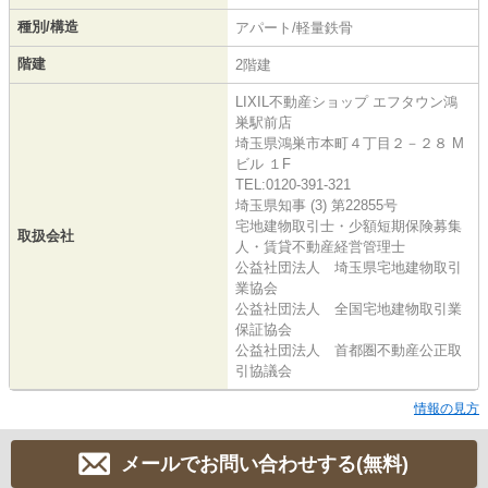
種別/構造
アパート/軽量鉄骨
階建
2階建
LIXIL不動産ショップ エフタウン鴻
巣駅前店
埼玉県鴻巣市本町４丁目２－２８ M
ビル １F
TEL:0120-391-321
埼玉県知事 (3) 第22855号
宅地建物取引士・少額短期保険募集
取扱会社
人・賃貸不動産経営管理士
公益社団法人 埼玉県宅地建物取引
業協会
公益社団法人 全国宅地建物取引業
保証協会
公益社団法人 首都圏不動産公正取
引協議会
情報の見方
メールでお問い合わせする(無料)