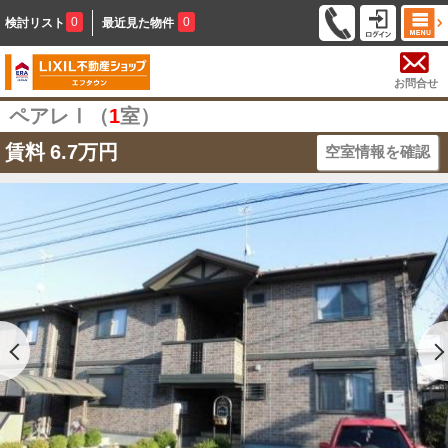
0
0
検討リスト
最近見た物件
お問合せ
ペアレⅠ（
1
室）
賃料
6.7万円
空室情報を確認