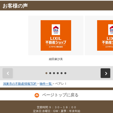
お客様の声
細田麻沙美
前
鴻巣市の不動産情報TOP
>
物件一覧
>
ペアレⅠ
ページトップに戻る
営業時間:９：３０～１８：００
定休日:水曜日・GW・夏季・年末年始