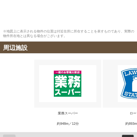
※地図上に表示される物件の位置は付近住所に所在することを表すものであり、実際の
物件所在地とは異なる場合がございます。
周辺施設
業務スーパー
ロー
約948m／12分
約893