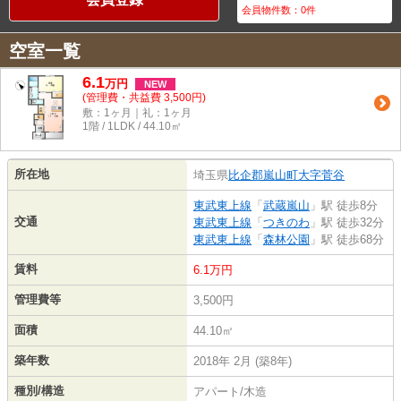
会員物件数：
0
件
空室一覧
6.1
万
円
NEW
(管理費・共益費 3,500円)
敷：1ヶ月｜礼：1ヶ月
1階 / 1LDK / 44.10㎡
所在地
埼玉県
比企郡嵐山町
大字菅谷
東武東上線
「
武蔵嵐山
」駅 徒歩8分
交通
東武東上線
「
つきのわ
」駅 徒歩32分
東武東上線
「
森林公園
」駅 徒歩68分
賃料
6.1万円
管理費等
3,500円
面積
44.10㎡
築年数
2018年 2月 (築8年)
種別/構造
アパート/木造