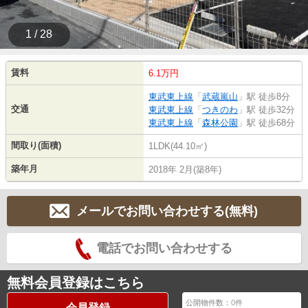
1 / 28
賃料
6.1万円
東武東上線
「
武蔵嵐山
」駅 徒歩8分
交通
東武東上線
「
つきのわ
」駅 徒歩32分
東武東上線
「
森林公園
」駅 徒歩68分
間取り(面積)
1LDK(44.10㎡)
築年月
2018年 2月(築8年)
メールでお問い合わせする(無料)
電話でお問い合わせする
無料会員登録はこちら
公開物件数：
0
件
会員登録