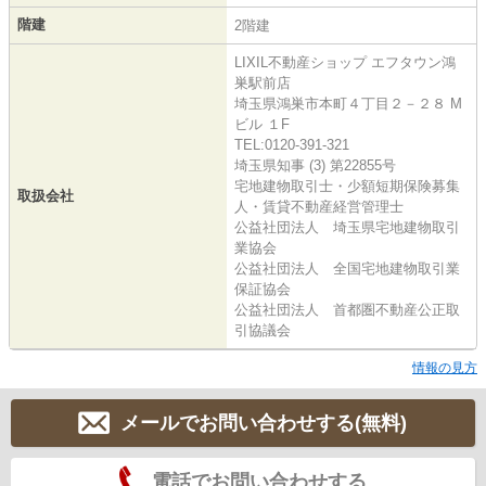
階建
2階建
LIXIL不動産ショップ エフタウン鴻
巣駅前店
埼玉県鴻巣市本町４丁目２－２８ M
ビル １F
TEL:0120-391-321
埼玉県知事 (3) 第22855号
宅地建物取引士・少額短期保険募集
取扱会社
人・賃貸不動産経営管理士
公益社団法人 埼玉県宅地建物取引
業協会
公益社団法人 全国宅地建物取引業
保証協会
公益社団法人 首都圏不動産公正取
引協議会
情報の見方
メールでお問い合わせする(無料)
電話でお問い合わせする