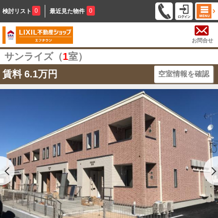
0
0
検討リスト
最近見た物件
お問合せ
サンライズ（
1
室）
賃料
6.1万円
空室情報を確認