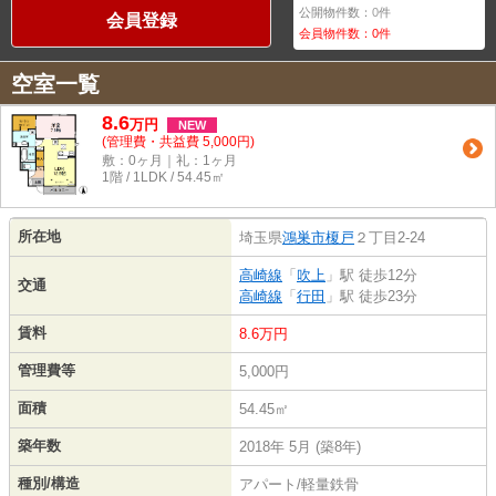
公開物件数：
0
件
会員登録
会員物件数：
0
件
空室一覧
8.6
万
円
NEW
(管理費・共益費 5,000円)
敷：0ヶ月｜礼：1ヶ月
1階 / 1LDK / 54.45㎡
所在地
埼玉県
鴻巣市
榎戸
２丁目2-24
高崎線
「
吹上
」駅 徒歩12分
交通
高崎線
「
行田
」駅 徒歩23分
賃料
8.6万円
管理費等
5,000円
面積
54.45㎡
築年数
2018年 5月 (築8年)
種別/構造
アパート/軽量鉄骨