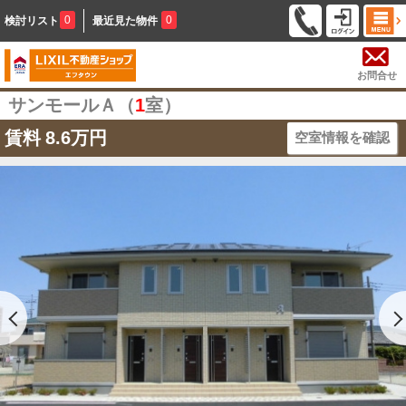
0
0
検討リスト
最近見た物件
お問合せ
サンモールＡ（
1
室）
賃料
8.6万円
空室情報を確認