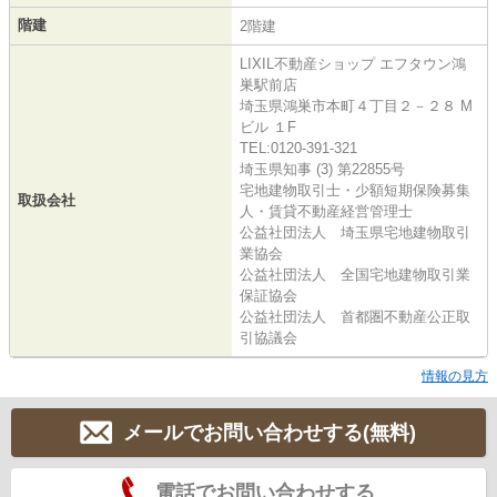
階建
2階建
LIXIL不動産ショップ エフタウン鴻
巣駅前店
埼玉県鴻巣市本町４丁目２－２８ M
ビル １F
TEL:0120-391-321
埼玉県知事 (3) 第22855号
宅地建物取引士・少額短期保険募集
取扱会社
人・賃貸不動産経営管理士
公益社団法人 埼玉県宅地建物取引
業協会
公益社団法人 全国宅地建物取引業
保証協会
公益社団法人 首都圏不動産公正取
引協議会
情報の見方
メールでお問い合わせする(無料)
電話でお問い合わせする