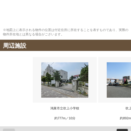
※地図上に表示される物件の位置は付近住所に所在することを表すものであり、実際の
物件所在地とは異なる場合がございます。
周辺施設
鴻巣市立吹上小学校
吹
約777m／10分
約892