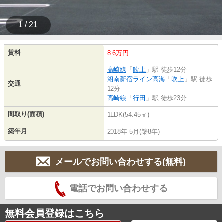
1 / 21
賃料
8.6万円
高崎線
「
吹上
」駅 徒歩12分
湘南新宿ライン高海
「
吹上
」駅 徒歩
交通
12分
高崎線
「
行田
」駅 徒歩23分
間取り(面積)
1LDK(54.45㎡)
築年月
2018年 5月(築8年)
メールでお問い合わせする(無料)
電話でお問い合わせする
無料会員登録はこちら