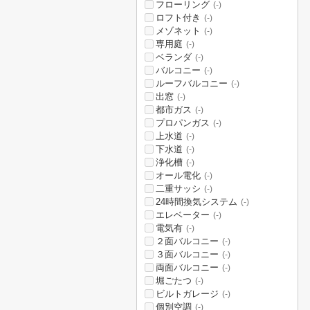
フローリング
(-)
ロフト付き
(-)
メゾネット
(-)
専用庭
(-)
ベランダ
(-)
バルコニー
(-)
ルーフバルコニー
(-)
出窓
(-)
都市ガス
(-)
プロパンガス
(-)
上水道
(-)
下水道
(-)
浄化槽
(-)
オール電化
(-)
二重サッシ
(-)
24時間換気システム
(-)
エレベーター
(-)
電気有
(-)
２面バルコニー
(-)
３面バルコニー
(-)
両面バルコニー
(-)
堀ごたつ
(-)
ビルトガレージ
(-)
個別空調
(-)