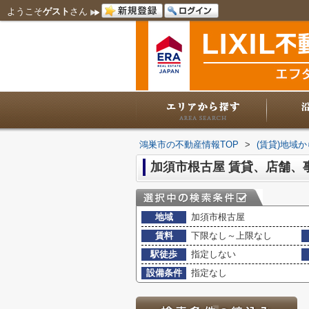
ようこそ
ゲスト
さん
鴻巣市の不動産情報TOP
>
(賃貸)地域
加須市根古屋 賃貸、店舗、
地域
加須市根古屋
賃料
下限なし～上限なし
駅徒歩
指定しない
設備条件
指定なし