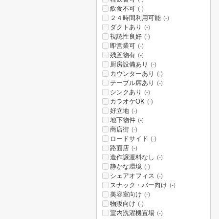
飲食不可
(-)
２４時間利用可能
(-)
ダクトあり
(-)
視認性良好
(-)
即営業可
(-)
残置物有
(-)
厨房設備あり
(-)
カウンターあり
(-)
テーブル席あり
(-)
シンクあり
(-)
カラオケOK
(-)
好立地
(-)
地下物件
(-)
商店街
(-)
ロードサイド
(-)
路面店
(-)
造作譲渡料なし
(-)
静かな環境
(-)
シェアオフィス
(-)
スナック・バー向け
(-)
美容室向け
(-)
物販向け
(-)
室内洗濯機置場
(-)