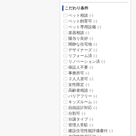
こだわり条件
ペット相談
(-)
ペット飼育可
(-)
ペット専用設備
(-)
楽器相談
(-)
陽当り良好
(-)
閑静な住宅地
(-)
デザイナーズ
(-)
リフォーム済
(-)
リノベーション済
(-)
保証人不要
(-)
事務所可
(-)
２人入居可
(-)
女性限定
(-)
高齢者相談
(-)
バリアフリー
(-)
キッズルーム
(-)
自由設計対応
(-)
分割可
(-)
分譲タイプ
(-)
管理人常駐
(-)
建設住宅性能評価書付
(-)