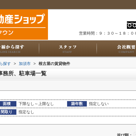
営業時間：９：３０～１８：０
から探す
>
加須市
>
根古屋の賃貸物件
事務所、駐車場一覧
面積
下限なし～上限なし
築年数
指定しない
間取り
指定なし
並び順：