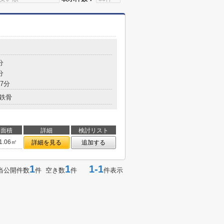
分
分
7分
鉄骨
面積
詳細
検討リスト
1.06㎡
詳細を見る
追加する
1
1
1-1
当公開件数
件 空き数
件
件表示