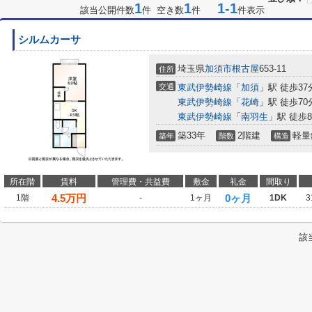
1
1
1-1
該当公開件数
件 空き数
件
件表示
シルムカーサ
埼玉県
加須市
根古屋
653-11
住所
交通
東武伊勢崎線
「
加須
」駅 徒歩37
東武伊勢崎線
「
花崎
」駅 徒歩70
東武伊勢崎線
「
南羽生
」駅 徒歩8
築33年
2階建
軽量
築年
階数
構造
所在階
賃料
管理費・共益費
敷金
礼金
間取り
4.5
万円
0ヶ月
1階
-
1ヶ月
1DK
3
該