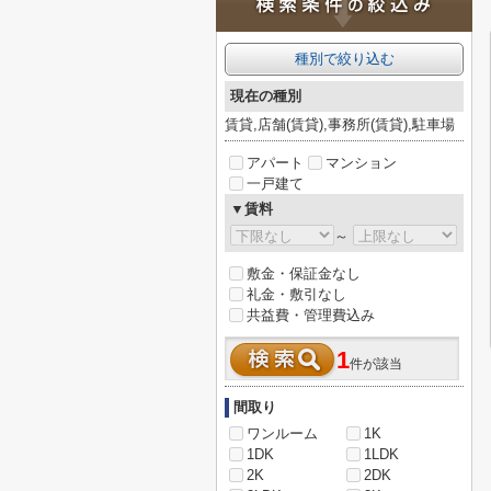
種別で絞り込む
現在の種別
賃貸,店舗(賃貸),事務所(賃貸),駐車場
アパート
マンション
一戸建て
▼賃料
～
敷金・保証金なし
礼金・敷引なし
共益費・管理費込み
1
件が該当
間取り
ワンルーム
1K
1DK
1LDK
2K
2DK