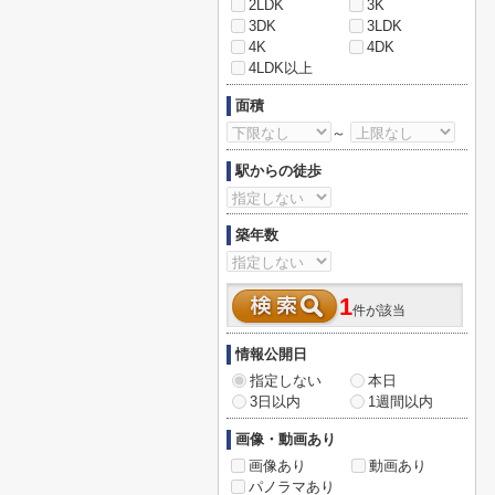
2LDK
3K
3DK
3LDK
4K
4DK
4LDK以上
面積
～
駅からの徒歩
築年数
1
件が該当
情報公開日
指定しない
本日
3日以内
1週間以内
画像・動画あり
画像あり
動画あり
パノラマあり