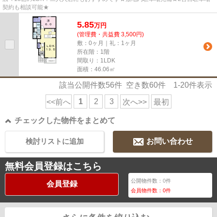
契約も相談可能★
5.85
万
円
(管理費・共益費 3,500円)
敷：0ヶ月｜礼：1ヶ月
所在階：1階
間取り：1LDK
面積：46.06㎡
該当公開件数
56
件 空き数
60
件
1-20
件表示
1
2
3
<<前へ
次へ>>
最初
チェックした物件をまとめて
検討リストに追加
お問い合わせ
無料会員登録はこちら
公開物件数：
0
件
会員登録
会員物件数：
0
件