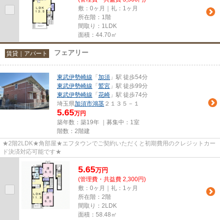
敷：0ヶ月｜礼：1ヶ月
所在階：1階
間取り：1LDK
面積：44.70㎡
フェアリー
賃貸｜アパート
東武伊勢崎線
「
加須
」駅 徒歩54分
東武伊勢崎線
「
鷲宮
」駅 徒歩99分
東武伊勢崎線
「
花崎
」駅 徒歩74分
埼玉県
加須市
鴻茎
２１３５－１
5.65
万円
築年数：築19年 ｜募集中：
1室
階数：2階建
★2階2LDK★角部屋★エフタウンでご契約いただくと初期費用のクレジットカー
ド決済対応可能です★
5.65
万
円
(管理費・共益費 2,300円)
敷：0ヶ月｜礼：1ヶ月
所在階：2階
間取り：2LDK
面積：58.48㎡