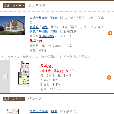
ジュネスⅡ
賃貸｜アパート
東武伊勢崎線
「
加須
」駅 バス5分 「騎西三丁目」 停歩13
分
高崎線
「
鴻巣
」駅 バス21分 「騎西三丁目」 停歩13分
東武伊勢崎線
「
花崎
」駅 徒歩78分
埼玉県
加須市
鴻茎
２０７１－１
5.4
万円
築年数：築12年 ｜募集中：
1室
階数：2階建
インターネット無料☆ カップルや新婚さんにピッタリのお部屋☆
5.4
万
円
(管理費・共益費 3,500円)
敷：0ヶ月｜礼：1ヶ月
所在階：1階
間取り：1LDK
面積：43.10㎡
ベラーノ
賃貸｜アパート
東武伊勢崎線
「
加須
」駅 徒歩20分