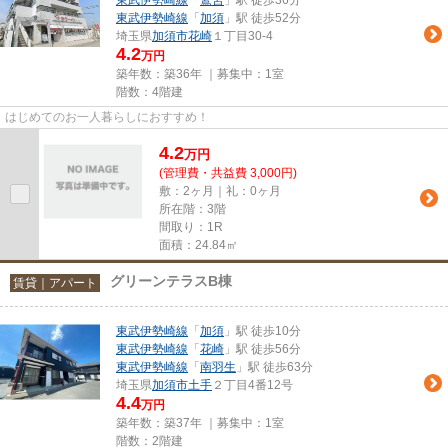
東武伊勢崎線
「
加須
」駅 徒歩52分
埼玉県
加須市
花崎
１丁目30-4
4.2
万円
築年数：築36年 ｜募集中：
1室
階数：4階建
はじめてのお一人暮らしにおすすめ！
4.2
万
円
(管理費・共益費 3,000円)
敷：2ヶ月｜礼：0ヶ月
所在階：3階
間取り：1R
面積：24.84㎡
グリーンテラスB棟
賃貸｜アパート
東武伊勢崎線
「
加須
」駅 徒歩10分
東武伊勢崎線
「
花崎
」駅 徒歩56分
東武伊勢崎線
「
南羽生
」駅 徒歩63分
埼玉県
加須市
土手
２丁目4番12号
4.4
万円
築年数：築37年 ｜募集中：
1室
階数：2階建