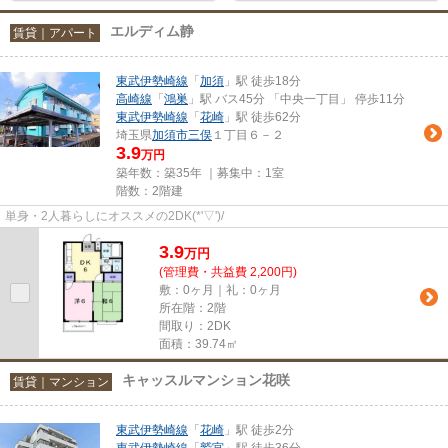
エルディム静
賃貸｜アパート
東武伊勢崎線
「
加須
」駅 徒歩18分
高崎線
「
鴻巣
」駅 バス45分 「中央一丁目」 停歩11分
東武伊勢崎線
「
花崎
」駅 徒歩62分
埼玉県
加須市
三俣
１丁目６－２
3.9
万円
築年数：築35年 ｜募集中：
1室
階数：2階建
単身・2人暮らしにオススメの2DK(*'▽')/
3.9
万
円
(管理費・共益費 2,200円)
敷：0ヶ月｜礼：0ヶ月
所在階：2階
間取り：2DK
面積：39.74㎡
キャッスルマンション花咲
賃貸｜マンション
東武伊勢崎線
「
花崎
」駅 徒歩2分
東武伊勢崎線
「
鷲宮
」駅 徒歩36分