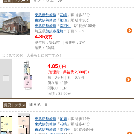
賃貸｜アパート
東武伊勢崎線
「
花崎
」駅 徒歩22分
東武伊勢崎線
「
加須
」駅 徒歩36分
東武伊勢崎線
「
南羽生
」駅 徒歩108分
埼玉県
加須市
花崎
３丁目５－２
4.85
万円
築年数：築18年 ｜募集中：
1室
階数：2階建
はじめてのお一人暮らしにおすすめ！
4.85
万
円
(管理費・共益費 2,300円)
敷：0ヶ月｜礼：6万円
所在階：1階
間取り：1R
面積：32.90㎡
BIRIA B
賃貸｜テラス
東武伊勢崎線
「
加須
」駅 徒歩14分
東武伊勢崎線
「
花崎
」駅 徒歩43分
東武伊勢崎線
「
南羽生
」駅 徒歩84分