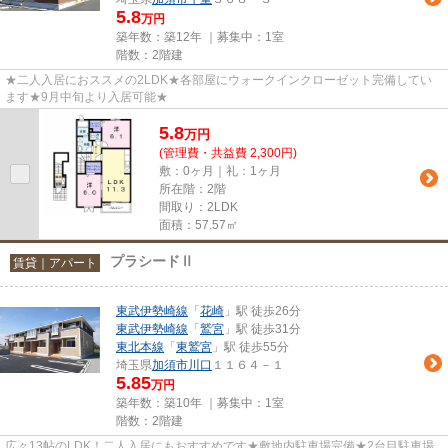
5.8
万円
築年数：築12年 ｜募集中：
1室
階数：2階建
★二人入居におススメの2LDK★各部屋にウォークインクローゼット完備してい
ます★9月中旬より入居可能★
5.8
万
円
(管理費・共益費 2,300円)
敷：0ヶ月｜礼：1ヶ月
所在階：2階
間取り：2LDK
面積：57.57㎡
プラシードⅡ
賃貸｜アパート
東武伊勢崎線
「
花崎
」駅 徒歩26分
東武伊勢崎線
「
鷲宮
」駅 徒歩31分
東北本線
「
東鷲宮
」駅 徒歩55分
埼玉県
加須市
川口
１１６４－１
5.85
万円
築年数：築10年 ｜募集中：
1室
階数：2階建
広々13帖のLDK！二人入居にもおすすめです★敷地内駐車場完備★2台目駐車場