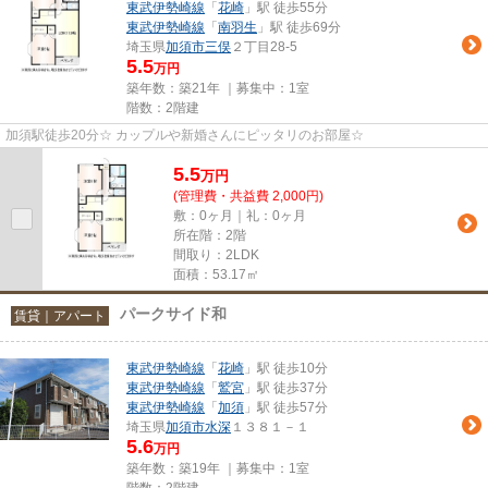
東武伊勢崎線
「
花崎
」駅 徒歩55分
東武伊勢崎線
「
南羽生
」駅 徒歩69分
埼玉県
加須市
三俣
２丁目28-5
5.5
万円
築年数：築21年 ｜募集中：
1室
階数：2階建
加須駅徒歩20分☆ カップルや新婚さんにピッタリのお部屋☆
5.5
万
円
(管理費・共益費 2,000円)
敷：0ヶ月｜礼：0ヶ月
所在階：2階
間取り：2LDK
面積：53.17㎡
パークサイド和
賃貸｜アパート
東武伊勢崎線
「
花崎
」駅 徒歩10分
東武伊勢崎線
「
鷲宮
」駅 徒歩37分
東武伊勢崎線
「
加須
」駅 徒歩57分
埼玉県
加須市
水深
１３８１－１
5.6
万円
築年数：築19年 ｜募集中：
1室
階数：2階建