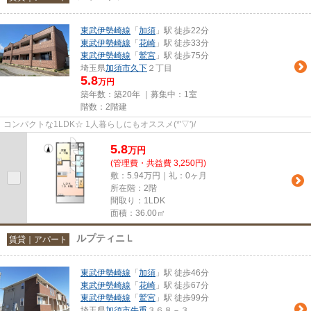
東武伊勢崎線
「
加須
」駅 徒歩22分
東武伊勢崎線
「
花崎
」駅 徒歩33分
東武伊勢崎線
「
鷲宮
」駅 徒歩75分
埼玉県
加須市
久下
２丁目
5.8
万円
築年数：築20年 ｜募集中：
1室
階数：2階建
コンパクトな1LDK☆ 1人暮らしにもオススメ(*'▽')/
5.8
万
円
(管理費・共益費 3,250円)
敷：5.94万円｜礼：0ヶ月
所在階：2階
間取り：1LDK
面積：36.00㎡
ルプティニＬ
賃貸｜アパート
東武伊勢崎線
「
加須
」駅 徒歩46分
東武伊勢崎線
「
花崎
」駅 徒歩67分
東武伊勢崎線
「
鷲宮
」駅 徒歩99分
埼玉県
加須市
牛重
３６８－３