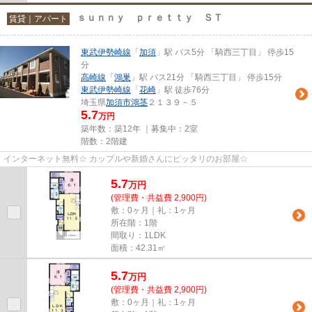
ｓｕｎｎｙ ｐｒｅｔｔｙ ＳＴ
賃貸｜アパート
東武伊勢崎線
「
加須
」駅 バス5分 「騎西三丁目」 停歩15
分
高崎線
「
鴻巣
」駅 バス21分 「騎西三丁目」 停歩15分
東武伊勢崎線
「
花崎
」駅 徒歩76分
埼玉県
加須市
鴻茎
２１３９－５
5.7
万円
築年数：築12年 ｜募集中：
2室
階数：2階建
インターネット無料☆ カップルや新婚さんにピッタリのお部屋☆
5.7
万
円
(管理費・共益費 2,900円)
敷：0ヶ月｜礼：1ヶ月
所在階：1階
間取り：1LDK
面積：42.31㎡
5.7
万
円
(管理費・共益費 2,900円)
敷：0ヶ月｜礼：1ヶ月