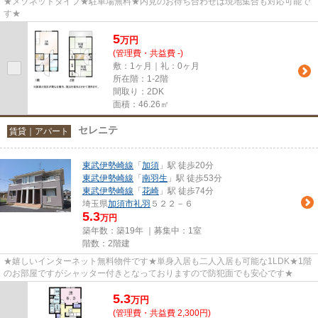
★メゾネットタイプ★駐車場無料★内見のお待ち合わせは現地集合も対応可能で
す★
5
万
円
(管理費・共益費 -)
敷：1ヶ月｜礼：0ヶ月
所在階：1-2階
間取り：2DK
面積：46.26㎡
セレニテ
賃貸｜アパート
東武伊勢崎線
「
加須
」駅 徒歩20分
東武伊勢崎線
「
南羽生
」駅 徒歩53分
東武伊勢崎線
「
花崎
」駅 徒歩74分
埼玉県
加須市
礼羽
５２２－６
5.3
万円
築年数：築19年 ｜募集中：
1室
階数：2階建
★嬉しいインターネット無料物件です★単身入居も二人入居も可能な1LDK★1階
のお部屋ですがシャッター付きとなっておりますので防犯面でも安心です★
5.3
万
円
(管理費・共益費 2,300円)