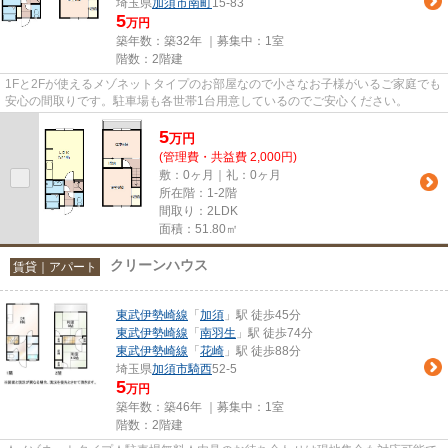
埼玉県
加須市
南町
15-83
5
万円
築年数：築32年 ｜募集中：
1室
階数：2階建
1Fと2Fが使えるメゾネットタイプのお部屋なので小さなお子様がいるご家庭でも
安心の間取りです。駐車場も各世帯1台用意しているのでご安心ください。
5
万
円
(管理費・共益費 2,000円)
敷：0ヶ月｜礼：0ヶ月
所在階：1-2階
間取り：2LDK
面積：51.80㎡
クリーンハウス
賃貸｜アパート
東武伊勢崎線
「
加須
」駅 徒歩45分
東武伊勢崎線
「
南羽生
」駅 徒歩74分
東武伊勢崎線
「
花崎
」駅 徒歩88分
埼玉県
加須市
騎西
52-5
5
万円
築年数：築46年 ｜募集中：
1室
階数：2階建