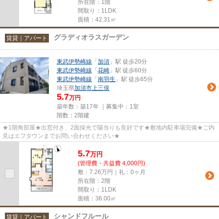
所在階：1階
間取り：1LDK
面積：42.31㎡
グラディオラスガーデン
賃貸｜アパート
東武伊勢崎線
「
加須
」駅 徒歩20分
東武伊勢崎線
「
花崎
」駅 徒歩60分
東武伊勢崎線
「
南羽生
」駅 徒歩65分
埼玉県
加須市
上三俣
5.7
万円
築年数：築17年 ｜募集中：
1室
階数：2階建
★1階角部屋★出窓付き、2面採光で陽当りも良好です★敷地内駐車場完備★ご内
見はエフタウンまでお問い合わせください★
5.7
万
円
(管理費・共益費 4,000円)
敷：7.26万円｜礼：0ヶ月
所在階：2階
間取り：1LDK
面積：36.00㎡
シャンドフルール
賃貸｜アパート