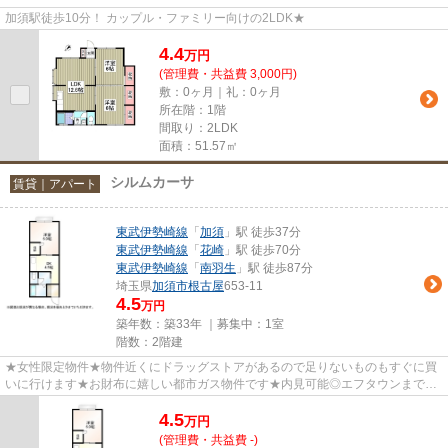
加須駅徒歩10分！ カップル・ファミリー向けの2LDK★
4.4
万
円
(管理費・共益費 3,000円)
敷：0ヶ月｜礼：0ヶ月
所在階：1階
間取り：2LDK
面積：51.57㎡
シルムカーサ
賃貸｜アパート
東武伊勢崎線
「
加須
」駅 徒歩37分
東武伊勢崎線
「
花崎
」駅 徒歩70分
東武伊勢崎線
「
南羽生
」駅 徒歩87分
埼玉県
加須市
根古屋
653-11
4.5
万円
築年数：築33年 ｜募集中：
1室
階数：2階建
★女性限定物件★物件近くにドラッグストアがあるので足りないものもすぐに買
いに行けます★お財布に嬉しい都市ガス物件です★内見可能◎エフタウンまでお
気軽にお問い合わせください！
4.5
万
円
(管理費・共益費 -)