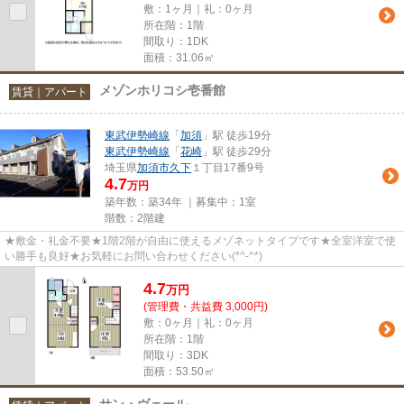
敷：1ヶ月｜礼：0ヶ月
所在階：1階
間取り：1DK
面積：31.06㎡
メゾンホリコシ壱番館
賃貸｜アパート
東武伊勢崎線
「
加須
」駅 徒歩19分
東武伊勢崎線
「
花崎
」駅 徒歩29分
埼玉県
加須市
久下
１丁目17番9号
4.7
万円
築年数：築34年 ｜募集中：
1室
階数：2階建
★敷金・礼金不要★1階2階が自由に使えるメゾネットタイプです★全室洋室で使
い勝手も良好★お気軽にお問い合わせください(*^-^*)
4.7
万
円
(管理費・共益費 3,000円)
敷：0ヶ月｜礼：0ヶ月
所在階：1階
間取り：3DK
面積：53.50㎡
サン・ヴェール