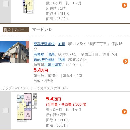
敷：0ヶ月｜礼：1ヶ月
所在階：1階
間取り：1LDK
面積：46.49㎡
マードレＤ
賃貸｜アパート
東武伊勢崎線
「
加須
」駅 バス5分 「騎西三丁目」 停歩15
分
高崎線
「
鴻巣
」駅 バス21分 「騎西三丁目」 停歩15分
東武伊勢崎線
「
花崎
」駅 徒歩74分
埼玉県
加須市
鴻茎
２１２９－１
5.4
万円
築年数：築15年 ｜募集中：
1室
階数：2階建
カップルやファミリーにおススメの2LDK♪
5.4
万
円
(管理費・共益費 2,300円)
敷：0ヶ月｜礼：1ヶ月
所在階：2階
間取り：2LDK
面積：55.81㎡