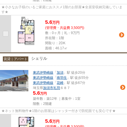
★小さなお子様のいるご家庭におススメ1階のお部屋★全居室収納完備していま
す★
5.6
万
円
(管理費・共益費 3,500円)
敷：0ヶ月｜礼：9万円
所在階：1階
間取り：2DK
面積：46.17㎡
シェリル
賃貸｜アパート
東武伊勢崎線
「
加須
」駅 徒歩20分
東武伊勢崎線
「
南羽生
」駅 徒歩55分
東武伊勢崎線
「
花崎
」駅 徒歩67分
埼玉県
加須市
礼羽
６８７
5.6
万円
築年数：築12年 ｜募集中：
1室
階数：2階建
★ネット無料物件★1階のお部屋はシャッター付きで防犯面でも安心です★
5.6
万
円
(管理費・共益費 3,500円)