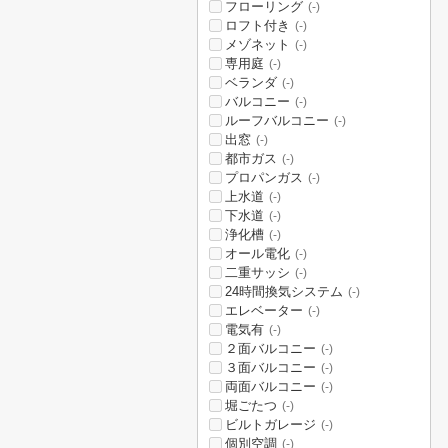
フローリング
(-)
ロフト付き
(-)
メゾネット
(-)
専用庭
(-)
ベランダ
(-)
バルコニー
(-)
ルーフバルコニー
(-)
出窓
(-)
都市ガス
(-)
プロパンガス
(-)
上水道
(-)
下水道
(-)
浄化槽
(-)
オール電化
(-)
二重サッシ
(-)
24時間換気システム
(-)
エレベーター
(-)
電気有
(-)
２面バルコニー
(-)
３面バルコニー
(-)
両面バルコニー
(-)
堀ごたつ
(-)
ビルトガレージ
(-)
個別空調
(-)