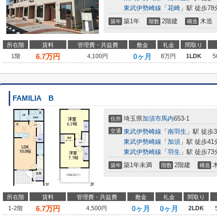
東武伊勢崎線
「
花崎
」駅 徒歩78
築1年
2階建
木造
築年
階数
構造
所在階
賃料
管理費・共益費
敷金
礼金
間取り
6.7
万円
0ヶ月
1階
4,100円
8万円
1LDK
5
FAMILIA B
埼玉県
加須市
馬内
653-1
住所
交通
東武伊勢崎線
「
南羽生
」駅 徒歩3
東武伊勢崎線
「
加須
」駅 徒歩41
東武伊勢崎線
「
羽生
」駅 徒歩73
築1年未満
2階建
築年
階数
構造
所在階
賃料
管理費・共益費
敷金
礼金
間取り
6.7
万円
0ヶ月
0ヶ月
1-2階
4,500円
2LDK