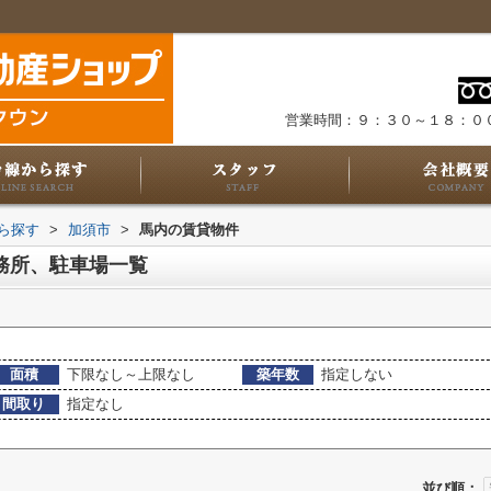
営業時間：９：３０～１８：０
から探す
>
加須市
>
馬内の賃貸物件
務所、駐車場一覧
面積
下限なし～上限なし
築年数
指定しない
間取り
指定なし
並び順：