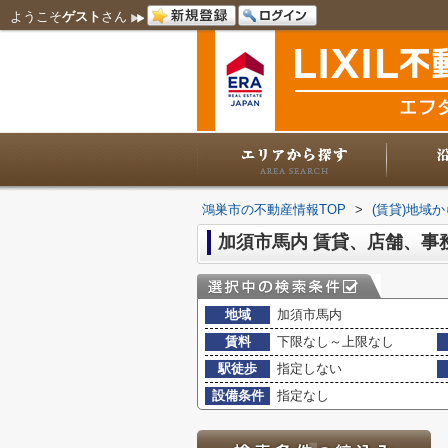
ようこそ
ゲスト
さん
鴻巣市の不動産情報TOP
>
(賃貸)地域
加須市馬内 賃貸、店舗、事
地域
加須市馬内
賃料
下限なし～上限なし
駅徒歩
指定しない
設備条件
指定なし