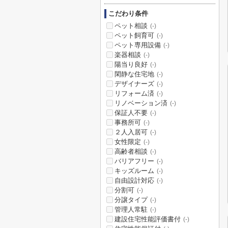
こだわり条件
ペット相談
(-)
ペット飼育可
(-)
ペット専用設備
(-)
楽器相談
(-)
陽当り良好
(-)
閑静な住宅地
(-)
デザイナーズ
(-)
リフォーム済
(-)
リノベーション済
(-)
保証人不要
(-)
事務所可
(-)
２人入居可
(-)
女性限定
(-)
高齢者相談
(-)
バリアフリー
(-)
キッズルーム
(-)
自由設計対応
(-)
分割可
(-)
分譲タイプ
(-)
管理人常駐
(-)
建設住宅性能評価書付
(-)