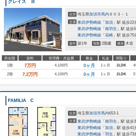
グレイス Ⅲ
埼玉県
加須市
馬内
６０３－１
住所
交通
東武伊勢崎線
「
加須
」駅 徒歩22
東武伊勢崎線
「
南羽生
」駅 徒歩5
東武伊勢崎線
「
花崎
」駅 徒歩75
築1年
2階建
木造
築年
階数
構造
所在階
賃料
管理費・共益費
敷金
礼金
間取り
7
万円
0ヶ月
1階
4,100円
1ヶ月
2LDK
4
7.2
万円
0ヶ月
2階
4,100円
1ヶ月
2LDK
5
FAMILIA C
埼玉県
加須市
馬内
653-1
住所
交通
東武伊勢崎線
「
南羽生
」駅 徒歩3
東武伊勢崎線
「
加須
」駅 徒歩41
東武伊勢崎線
「
羽生
」駅 徒歩73