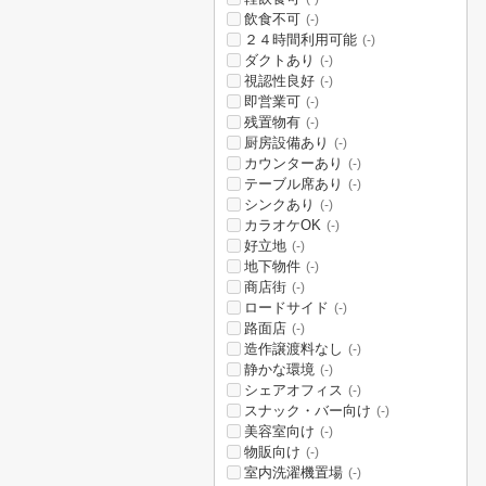
飲食不可
(-)
２４時間利用可能
(-)
ダクトあり
(-)
視認性良好
(-)
即営業可
(-)
残置物有
(-)
厨房設備あり
(-)
カウンターあり
(-)
テーブル席あり
(-)
シンクあり
(-)
カラオケOK
(-)
好立地
(-)
地下物件
(-)
商店街
(-)
ロードサイド
(-)
路面店
(-)
造作譲渡料なし
(-)
静かな環境
(-)
シェアオフィス
(-)
スナック・バー向け
(-)
美容室向け
(-)
物販向け
(-)
室内洗濯機置場
(-)