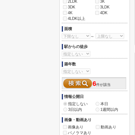
2LDK
3K
3DK
3LDK
4K
4DK
4LDK以上
面積
～
駅からの徒歩
築年数
6
件が該当
情報公開日
指定しない
本日
3日以内
1週間以内
画像・動画あり
画像あり
動画あり
パノラマあり