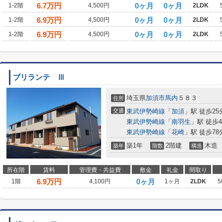
6.7
万円
0ヶ月
0ヶ月
1-2階
4,500円
2LDK
6.9
万円
0ヶ月
0ヶ月
1-2階
4,500円
2LDK
6.9
万円
0ヶ月
0ヶ月
1-2階
4,500円
2LDK
ブリランテ Ⅲ
埼玉県
加須市
馬内
５８３
住所
交通
東武伊勢崎線
「
加須
」駅 徒歩25
東武伊勢崎線
「
南羽生
」駅 徒歩4
東武伊勢崎線
「
花崎
」駅 徒歩78
築1年
2階建
木造
築年
階数
構造
所在階
賃料
管理費・共益費
敷金
礼金
間取り
6.9
万円
0ヶ月
1階
4,100円
1ヶ月
2LDK
5