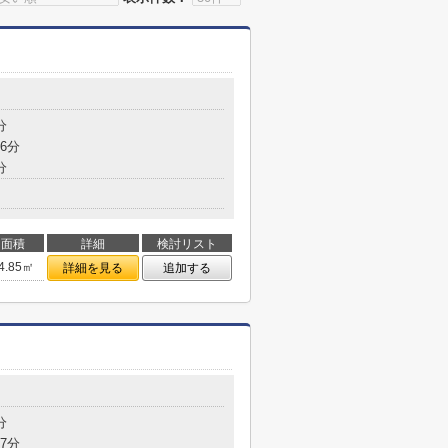
分
6分
分
面積
詳細
検討リスト
4.85㎡
詳細を見る
追加する
分
7分