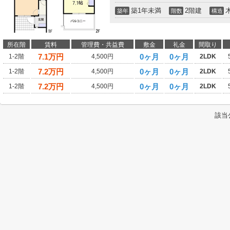
築1年未満
2階建
築年
階数
構造
所在階
賃料
管理費・共益費
敷金
礼金
間取り
7.1
万円
0ヶ月
0ヶ月
1-2階
4,500円
2LDK
7.2
万円
0ヶ月
0ヶ月
1-2階
4,500円
2LDK
7.2
万円
0ヶ月
0ヶ月
1-2階
4,500円
2LDK
該当