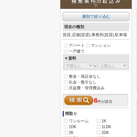
種別で絞り込む
現在の種別
賃貸,店舗(賃貸),事務所(賃貸),駐車場
アパート
マンション
一戸建て
▼賃料
～
敷金・保証金なし
礼金・敷引なし
共益費・管理費込み
6
件が該当
間取り
ワンルーム
1K
1DK
1LDK
2K
2DK