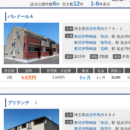
6
12
1-6
該当公開件数
件 空き数
件
件表示
パレドールＡ
埼玉県
加須市
馬内
５７６－１
住所
交通
東武伊勢崎線
「
加須
」駅 徒歩28
東武伊勢崎線
「
南羽生
」駅 徒歩4
東武伊勢崎線
「
花崎
」駅 徒歩79
築15年
2階建
木造
築年
階数
構造
所在階
賃料
管理費・共益費
敷金
礼金
間取り
5.9
万円
0ヶ月
2階
3,500円
1ヶ月
2LDK
5
ブリランテ Ⅰ
埼玉県
加須市
馬内
５８４
住所
交通
東武伊勢崎線
「
加須
」駅 徒歩25
東武伊勢崎線
「
南羽生
」駅 徒歩4