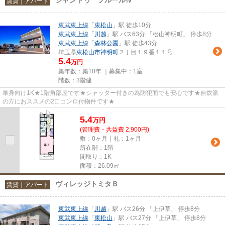
賃貸｜アパート
東武東上線
「
東松山
」駅 徒歩10分
東武東上線
「
川越
」駅 バス63分 「松山神明町」 停歩8分
東武東上線
「
森林公園
」駅 徒歩43分
埼玉県
東松山市
神明町
２丁目１９番１１号
5.4
万円
築年数：築10年 ｜募集中：
1室
階数：3階建
単身向け1K★1階角部屋です★シャッター付きの為防犯面でも安心です★自炊派
の方におススメの2口コンロ付物件です★
5.4
万
円
(管理費・共益費 2,900円)
敷：0ヶ月｜礼：1ヶ月
所在階：1階
間取り：1K
面積：26.09㎡
ヴィレッジトミタＢ
賃貸｜アパート
東武東上線
「
川越
」駅 バス26分 「上伊草」 停歩8分
東武東上線
「
東松山
」駅 バス27分 「上伊草」 停歩8分