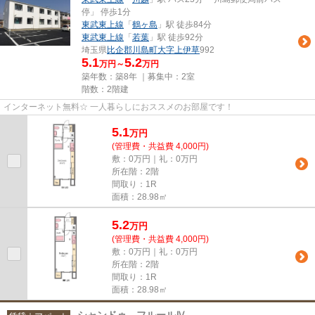
停」 停歩1分
東武東上線
「
鶴ヶ島
」駅 徒歩84分
東武東上線
「
若葉
」駅 徒歩92分
埼玉県
比企郡川島町
大字上伊草
992
5.1
5.2
万円～
万円
築年数：築8年 ｜募集中：
2室
階数：2階建
インターネット無料☆ 一人暮らしにおススメのお部屋です！
5.1
万
円
(管理費・共益費 4,000円)
敷：0万円｜礼：0万円
所在階：2階
間取り：1R
面積：28.98㎡
5.2
万
円
(管理費・共益費 4,000円)
敷：0万円｜礼：0万円
所在階：2階
間取り：1R
面積：28.98㎡
シャンドゥ フルールⅣ