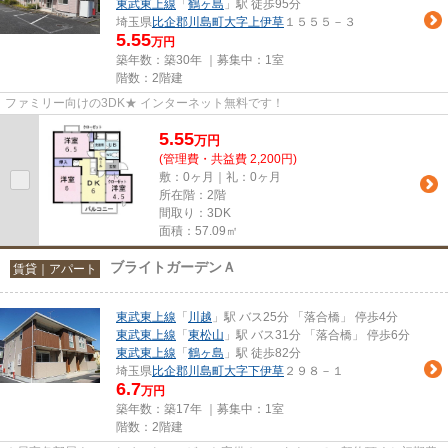
東武東上線
「
鶴ヶ島
」駅 徒歩95分
埼玉県
比企郡川島町
大字上伊草
１５５５－３
5.55
万円
築年数：築30年 ｜募集中：
1室
階数：2階建
ファミリー向けの3DK★ インターネット無料です！
5.55
万
円
(管理費・共益費 2,200円)
敷：0ヶ月｜礼：0ヶ月
所在階：2階
間取り：3DK
面積：57.09㎡
ブライトガーデンＡ
賃貸｜アパート
東武東上線
「
川越
」駅 バス25分 「落合橋」 停歩4分
東武東上線
「
東松山
」駅 バス31分 「落合橋」 停歩6分
東武東上線
「
鶴ヶ島
」駅 徒歩82分
埼玉県
比企郡川島町
大字下伊草
２９８－１
6.7
万円
築年数：築17年 ｜募集中：
1室
階数：2階建