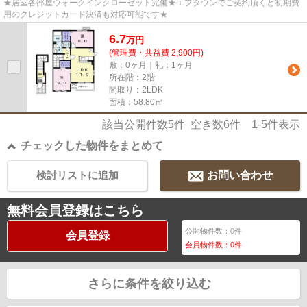
★居室各部屋ウォークインクローゼット完備★エフタウンでご契約頂くと初期費
用のクレジットカード決済も対応可能です★
6.7
万
円
(管理費・共益費 2,900円)
敷：0ヶ月｜礼：1ヶ月
所在階：2階
間取り：2LDK
面積：58.80㎡
該当公開件数
5
件 空き数
6
件
1-5
件表示
チェックした物件をまとめて
検討リストに追加
お問い合わせ
無料会員登録はこちら
公開物件数：
0
件
会員登録
会員物件数：
0
件
さらに条件を絞り込む