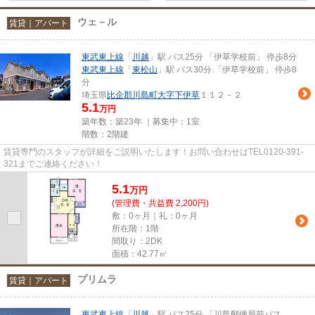
ウェ－ル
賃貸｜アパート
東武東上線
「
川越
」駅 バス25分 「伊草学校前」 停歩8分
東武東上線
「
東松山
」駅 バス30分 「伊草学校前」 停歩8
分
埼玉県
比企郡川島町
大字下伊草
１１２－２
5.1
万円
築年数：築23年 ｜募集中：
1室
階数：2階建
賃貸専門のスタッフが詳細をご説明いたします！お問い合わせはTEL0120-391-
321までご連絡ください！
5.1
万
円
(管理費・共益費 2,200円)
敷：0ヶ月｜礼：0ヶ月
所在階：1階
間取り：2DK
面積：42.77㎡
プリムラ
賃貸｜アパート
東武東上線
「
川越
」駅 バス25分 「川島郵便局前バス