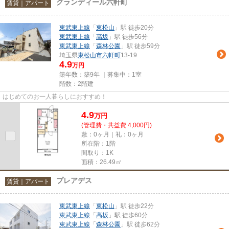
グランディール六軒町
賃貸｜アパート
東武東上線
「
東松山
」駅 徒歩20分
東武東上線
「
高坂
」駅 徒歩56分
東武東上線
「
森林公園
」駅 徒歩59分
埼玉県
東松山市
六軒町
13-19
4.9
万円
築年数：築9年 ｜募集中：
1室
階数：2階建
はじめてのお一人暮らしにおすすめ！
4.9
万
円
(管理費・共益費 4,000円)
敷：0ヶ月｜礼：0ヶ月
所在階：1階
間取り：1K
面積：26.49㎡
プレアデス
賃貸｜アパート
東武東上線
「
東松山
」駅 徒歩22分
東武東上線
「
高坂
」駅 徒歩60分
東武東上線
「
森林公園
」駅 徒歩62分