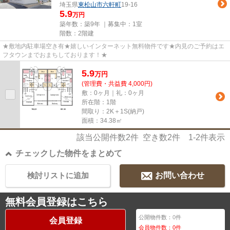
埼玉県
東松山市
六軒町
19-16
5.9
万円
築年数：築9年 ｜募集中：
1室
階数：2階建
★敷地内駐車場空き有★嬉しいインターネット無料物件です★内見のご予約はエ
フタウンまでおまちしております！★
5.9
万
円
(管理費・共益費 4,000円)
敷：0ヶ月｜礼：0ヶ月
所在階：1階
間取り：2K＋1S(納戸)
面積：34.38㎡
該当公開件数
2
件 空き数
2
件
1-2
件表示
チェックした物件をまとめて
検討リストに追加
お問い合わせ
無料会員登録はこちら
公開物件数：
0
件
会員登録
会員物件数：
0
件