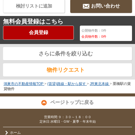
検討リストに追加
お問い合わせ
無料会員登録はこちら
公開物件数：
0
件
会員登録
会員物件数：
0
件
さらに条件を絞り込む
物件リクエスト
鴻巣市の不動産情報TOP
>
(賃貸)路線・駅から探す
>
JR東北本線
>
栗橋駅の賃
貸物件
ページトップに戻る
営業時間:９：３０～１８：００
定休日:水曜日・GW・夏季・年末年始
ホーム