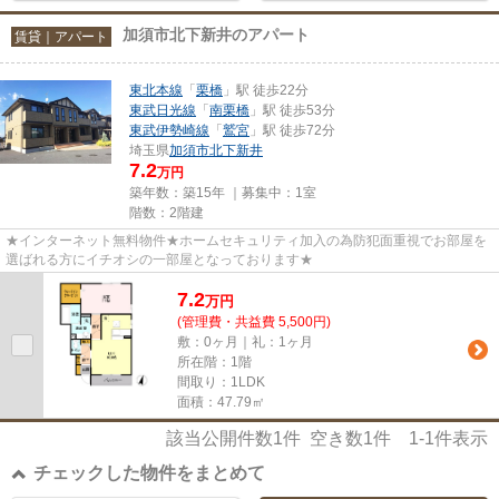
加須市北下新井のアパート
賃貸｜アパート
東北本線
「
栗橋
」駅 徒歩22分
東武日光線
「
南栗橋
」駅 徒歩53分
東武伊勢崎線
「
鷲宮
」駅 徒歩72分
埼玉県
加須市
北下新井
7.2
万円
築年数：築15年 ｜募集中：
1室
階数：2階建
★インターネット無料物件★ホームセキュリティ加入の為防犯面重視でお部屋を
選ばれる方にイチオシの一部屋となっております★
7.2
万
円
(管理費・共益費 5,500円)
敷：0ヶ月｜礼：1ヶ月
所在階：1階
間取り：1LDK
面積：47.79㎡
該当公開件数
1
件 空き数
1
件
1-1
件表示
チェックした物件をまとめて