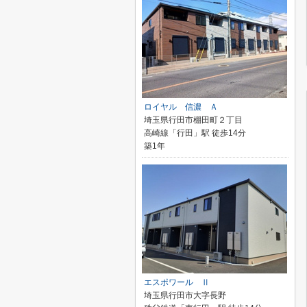
ロイヤル 信濃 Ａ
埼玉県行田市棚田町２丁目
高崎線「行田」駅 徒歩14分
築1年
エスポワール Ⅱ
埼玉県行田市大字長野