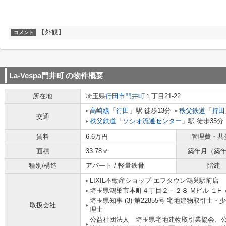
【外観】
コメント
La-Vespa門井町
の物件概要
所在地
埼玉県
行田市
門井町
１丁目21-22
高崎線
「
行田
」駅 徒歩13分
秩父鉄道
「
持田
交通
秩父鉄道
「
ソシオ流通センター
」駅 徒歩35分
賃料
6.6万円
管理費・共
面積
33.78㎡
築年月（築
種別/構造
アパート / 軽量鉄骨
階建
LIXIL不動産ショップ エフタウン鴻巣駅前店
埼玉県鴻巣市本町４丁目２－２８ Mビル １F
埼玉県知事 (3) 第22855号 宅地建物取引
取扱会社
理士
公益社団法人 埼玉県宅地建物取引業協会、