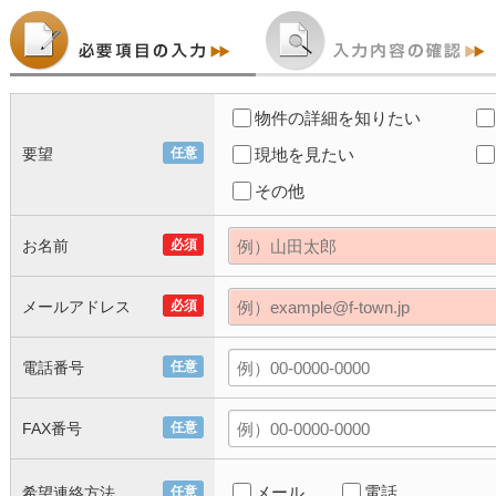
物件の詳細を知りたい
要望
任意
現地を見たい
その他
お名前
必須
メールアドレス
必須
電話番号
任意
FAX番号
任意
メール
電話
希望連絡方法
任意