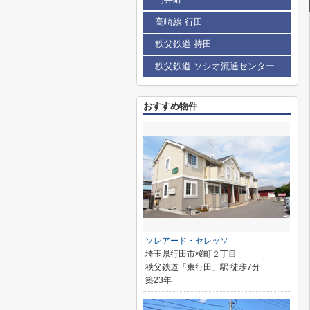
高崎線 行田
秩父鉄道 持田
秩父鉄道 ソシオ流通センター
おすすめ物件
ソレアード・セレッソ
埼玉県行田市桜町２丁目
秩父鉄道「東行田」駅 徒歩7分
築23年