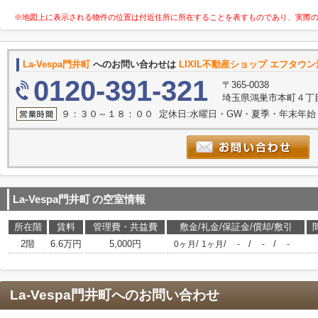
※地図上に表示される物件の位置は付近住所に所在することを表すものであり、実際
La-Vespa門井町
へのお問い合わせは
LIXIL不動産ショップ エフタウ
0120-391-321
〒365-0038
埼玉県鴻巣市本町４丁目
９：３０～１８：００ 定休日:水曜日・GW・夏季・年末年始
La-Vespa門井町
の空室情報
所在階
賃料
管理費・共益費
敷金/礼金/保証金/償却/敷引
2階
6.6万円
5,000円
/
/
/
/
0ヶ月
1ヶ月
-
-
-
La-Vespa門井町
へのお問い合わせ