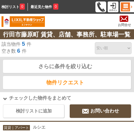
0
0
検討リスト
最近見た物件
お問合せ
行田市藤原町 賃貸、店舗、事務所、駐車場一覧
5
該当物件
件
6
空き数
件
さらに条件を絞り込む
物件リクエスト
チェックした物件をまとめて
検討リストに追加
お問い合わせ
ルシエ
賃貸｜アパート