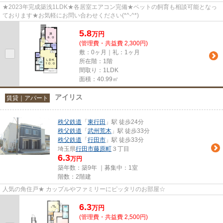
★2023年完成築浅1LDK★各居室エアコン完備★ペットの飼育も相談可能となっ
ております★お気軽にお問い合わせください(*^-^*)
5.8
万
円
(管理費・共益費 2,300円)
敷：0ヶ月｜礼：1ヶ月
所在階：1階
間取り：1LDK
面積：40.99㎡
アイリス
賃貸｜アパート
秩父鉄道
「
東行田
」駅 徒歩24分
秩父鉄道
「
武州荒木
」駅 徒歩33分
秩父鉄道
「
行田市
」駅 徒歩33分
埼玉県
行田市
藤原町
３丁目
6.3
万円
築年数：築9年 ｜募集中：
1室
階数：2階建
人気の角住戸★ カップルやファミリーにピッタリのお部屋☆
6.3
万
円
(管理費・共益費 2,500円)