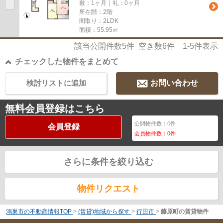
敷：1ヶ月｜礼：0ヶ月
所在階：2階
間取り：2LDK
面積：55.95㎡
該当公開件数
5
件 空き数
6
件
1-5
件表示
チェックした物件をまとめて
検討リストに追加
お問い合わせ
無料会員登録はこちら
公開物件数：
0
件
会員登録
会員物件数：
0
件
さらに条件を絞り込む
物件リクエスト
鴻巣市の不動産情報TOP
>
(賃貸)地域から探す
>
行田市
>
藤原町の賃貸物件