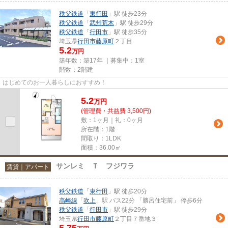
秩父鉄道
「
東行田
」駅 徒歩23分
秩父鉄道
「
武州荒木
」駅 徒歩29分
秩父鉄道
「
行田市
」駅 徒歩35分
埼玉県
行田市
藤原町
２丁目
5.2
万円
築年数：築17年 ｜募集中：
1室
階数：2階建
はじめてのお一人暮らしにおすすめ！
5.2
万
円
(管理費・共益費 3,500円)
敷：1ヶ月｜礼：0ヶ月
所在階：1階
間取り：1LDK
面積：36.00㎡
サンレミ Ｔ フジワラ
賃貸｜アパート
秩父鉄道
「
東行田
」駅 徒歩20分
高崎線
「
吹上
」駅 バス22分 「勝呂住宅前」 停歩6分
秩父鉄道
「
行田市
」駅 徒歩29分
埼玉県
行田市
藤原町
２丁目７番地３
5.75