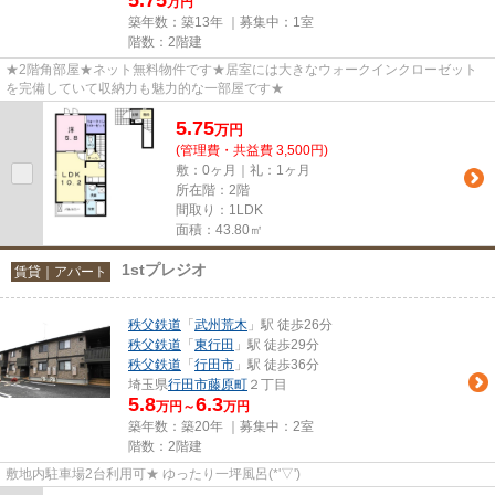
万円
築年数：築13年 ｜募集中：
1室
階数：2階建
★2階角部屋★ネット無料物件です★居室には大きなウォークインクローゼット
を完備していて収納力も魅力的な一部屋です★
5.75
万
円
(管理費・共益費 3,500円)
敷：0ヶ月｜礼：1ヶ月
所在階：2階
間取り：1LDK
面積：43.80㎡
1stプレジオ
賃貸｜アパート
秩父鉄道
「
武州荒木
」駅 徒歩26分
秩父鉄道
「
東行田
」駅 徒歩29分
秩父鉄道
「
行田市
」駅 徒歩36分
埼玉県
行田市
藤原町
２丁目
5.8
6.3
万円～
万円
築年数：築20年 ｜募集中：
2室
階数：2階建
敷地内駐車場2台利用可★ ゆったり一坪風呂(*'▽')