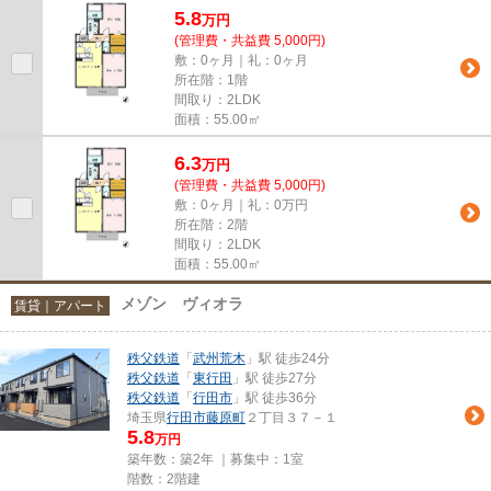
5.8
万
円
(管理費・共益費 5,000円)
敷：0ヶ月｜礼：0ヶ月
所在階：1階
間取り：2LDK
面積：55.00㎡
6.3
万
円
(管理費・共益費 5,000円)
敷：0ヶ月｜礼：0万円
所在階：2階
間取り：2LDK
面積：55.00㎡
メゾン ヴィオラ
賃貸｜アパート
秩父鉄道
「
武州荒木
」駅 徒歩24分
秩父鉄道
「
東行田
」駅 徒歩27分
秩父鉄道
「
行田市
」駅 徒歩36分
埼玉県
行田市
藤原町
２丁目３７－１
5.8
万円
築年数：築2年 ｜募集中：
1室
階数：2階建