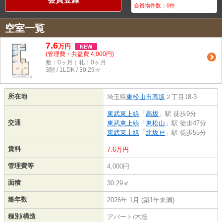
会員物件数：
0
件
空室一覧
7.6
万
円
NEW
(管理費・共益費 4,000円)
敷：0ヶ月｜礼：0ヶ月
3階 / 1LDK / 30.29㎡
所在地
埼玉県
東松山市
高坂
２丁目18-3
東武東上線
「
高坂
」駅 徒歩9分
交通
東武東上線
「
東松山
」駅 徒歩47分
東武東上線
「
北坂戸
」駅 徒歩55分
賃料
7.6万円
管理費等
4,000円
面積
30.29㎡
築年数
2026年 1月 (築1年未満)
種別/構造
アパート/木造