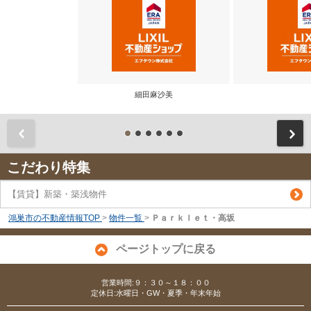
細田麻沙美
前
こだわり特集
【賃貸】新築・築浅物件
鴻巣市の不動産情報TOP
>
物件一覧
>
Ｐａｒｋｌｅｔ・高坂
ページトップに戻る
営業時間:９：３０～１８：００
定休日:水曜日・GW・夏季・年末年始