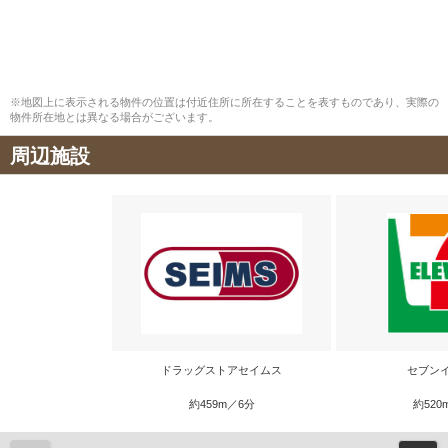
※地図上に表示される物件の位置は付近住所に所在することを表すものであり、実際の
物件所在地とは異なる場合がございます。
周辺施設
ドラッグストアセイムス
セブン
約459m／6分
約520