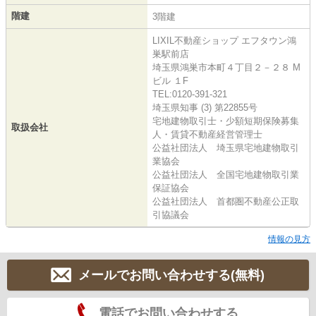
階建
3階建
LIXIL不動産ショップ エフタウン鴻
巣駅前店
埼玉県鴻巣市本町４丁目２－２８ M
ビル １F
TEL:0120-391-321
埼玉県知事 (3) 第22855号
宅地建物取引士・少額短期保険募集
取扱会社
人・賃貸不動産経営管理士
公益社団法人 埼玉県宅地建物取引
業協会
公益社団法人 全国宅地建物取引業
保証協会
公益社団法人 首都圏不動産公正取
引協議会
情報の見方
メールでお問い合わせする(無料)
電話でお問い合わせする