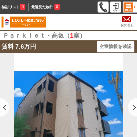
0
0
検討リスト
最近見た物件
お問合せ
Ｐａｒｋｌｅｔ・高坂（
1
室）
賃料
7.6万円
空室情報を確認