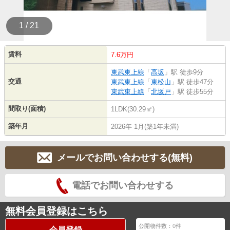
1 / 21
賃料
7.6万円
東武東上線
「
高坂
」駅 徒歩9分
交通
東武東上線
「
東松山
」駅 徒歩47分
東武東上線
「
北坂戸
」駅 徒歩55分
間取り(面積)
1LDK(30.29㎡)
築年月
2026年 1月(築1年未満)
メールでお問い合わせする(無料)
電話でお問い合わせする
無料会員登録はこちら
公開物件数：
0
件
会員登録