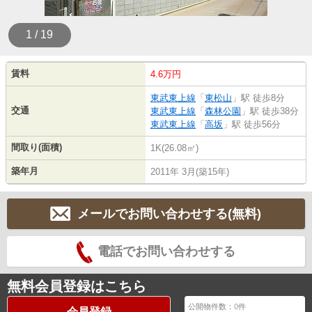
1 / 19
賃料
4.6万円
東武東上線
「
東松山
」駅 徒歩8分
交通
東武東上線
「
森林公園
」駅 徒歩38分
東武東上線
「
高坂
」駅 徒歩56分
間取り(面積)
1K(26.08㎡)
築年月
2011年 3月(築15年)
メールでお問い合わせする(無料)
電話でお問い合わせする
無料会員登録はこちら
公開物件数：
0
件
会員登録