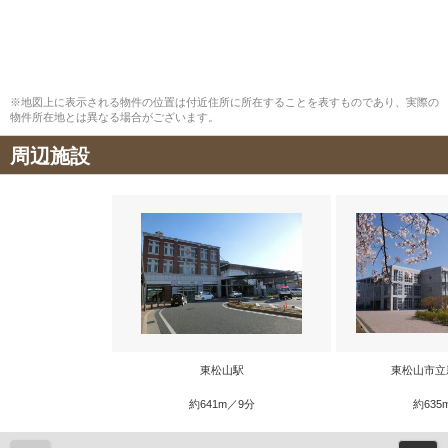
※地図上に表示される物件の位置は付近住所に所在することを表すものであり、実際の
物件所在地とは異なる場合がございます。
周辺施設
東松山駅
東松山市立
約641m／9分
約635