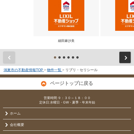
細田麻沙美
前
鴻巣市の不動産情報TOP
>
物件一覧
>
リブリ・セリシール
ページトップに戻る
営業時間:９：３０～１８：００
定休日:水曜日・GW・夏季・年末年始
ホーム
会社概要