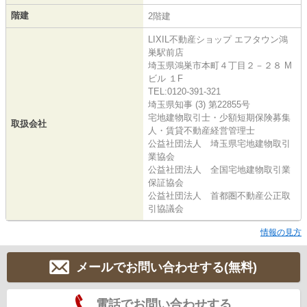
階建
2階建
LIXIL不動産ショップ エフタウン鴻
巣駅前店
埼玉県鴻巣市本町４丁目２－２８ M
ビル １F
TEL:0120-391-321
埼玉県知事 (3) 第22855号
宅地建物取引士・少額短期保険募集
取扱会社
人・賃貸不動産経営管理士
公益社団法人 埼玉県宅地建物取引
業協会
公益社団法人 全国宅地建物取引業
保証協会
公益社団法人 首都圏不動産公正取
引協議会
情報の見方
メールでお問い合わせする(無料)
電話でお問い合わせする