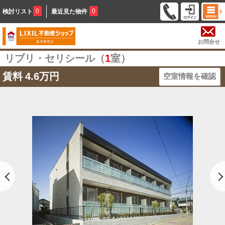
0
0
検討リスト
最近見た物件
お問合せ
リブリ・セリシール（
1
室）
賃料
4.6万円
空室情報を確認