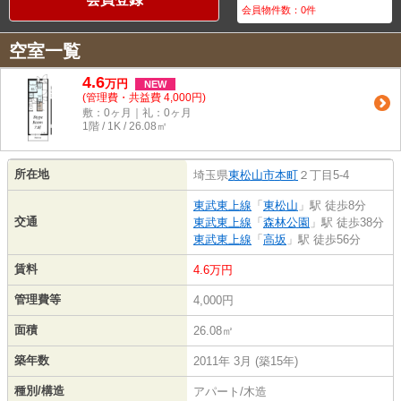
会員物件数：
0
件
空室一覧
4.6
万
円
NEW
(管理費・共益費 4,000円)
敷：0ヶ月｜礼：0ヶ月
1階 / 1K / 26.08㎡
所在地
埼玉県
東松山市
本町
２丁目5-4
東武東上線
「
東松山
」駅 徒歩8分
交通
東武東上線
「
森林公園
」駅 徒歩38分
東武東上線
「
高坂
」駅 徒歩56分
賃料
4.6万円
管理費等
4,000円
面積
26.08㎡
築年数
2011年 3月 (築15年)
種別/構造
アパート/木造