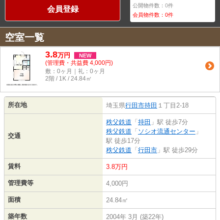
公開物件数：
0
件
会員登録
会員物件数：
0
件
空室一覧
3.8
万
円
NEW
(管理費・共益費 4,000円)
敷：0ヶ月｜礼：0ヶ月
2階 / 1K / 24.84㎡
所在地
埼玉県
行田市
持田
１丁目2-18
秩父鉄道
「
持田
」駅 徒歩7分
秩父鉄道
「
ソシオ流通センター
」
交通
駅 徒歩17分
秩父鉄道
「
行田市
」駅 徒歩29分
賃料
3.8万円
管理費等
4,000円
面積
24.84㎡
築年数
2004年 3月 (築22年)