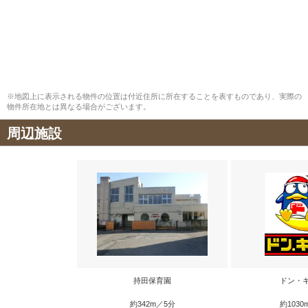
※地図上に表示される物件の位置は付近住所に所在することを表すものであり、実際の
物件所在地とは異なる場合がございます。
周辺施設
持田保育園
ドン・
約342m／5分
約1030