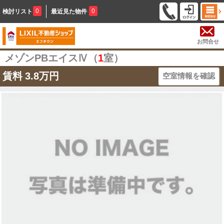
0
0
検討リスト
最近見た物件
お問合せ
メゾンPBエイスⅣ（
1
室）
賃料
3.8万円
空室情報を確認