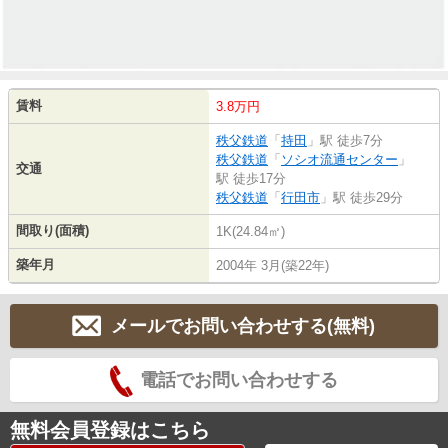
賃料
3.8万円
秩父鉄道
「
持田
」駅 徒歩7分
秩父鉄道
「
ソシオ流通センター
」
交通
駅 徒歩17分
秩父鉄道
「
行田市
」駅 徒歩29分
間取り(面積)
1K(24.84㎡)
築年月
2004年 3月(築22年)
メールでお問い合わせする(無料)
電話でお問い合わせする
無料会員登録はこちら