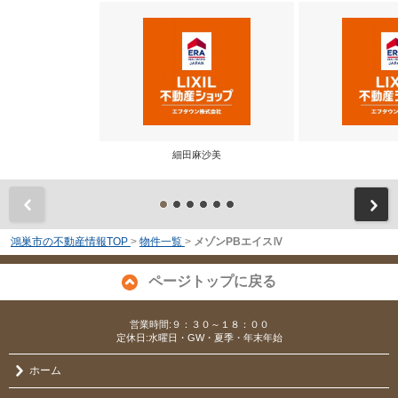
細田麻沙美
前
鴻巣市の不動産情報TOP
>
物件一覧
>
メゾンPBエイスⅣ
ページトップに戻る
営業時間:９：３０～１８：００
定休日:水曜日・GW・夏季・年末年始
ホーム