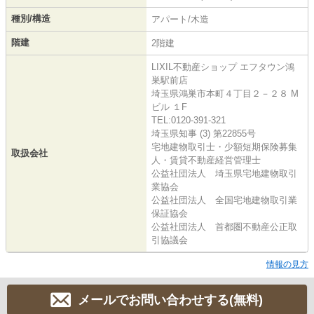
種別/構造
アパート/木造
階建
2階建
LIXIL不動産ショップ エフタウン鴻
巣駅前店
埼玉県鴻巣市本町４丁目２－２８ M
ビル １F
TEL:0120-391-321
埼玉県知事 (3) 第22855号
宅地建物取引士・少額短期保険募集
取扱会社
人・賃貸不動産経営管理士
公益社団法人 埼玉県宅地建物取引
業協会
公益社団法人 全国宅地建物取引業
保証協会
公益社団法人 首都圏不動産公正取
引協議会
情報の見方
メールでお問い合わせする(無料)