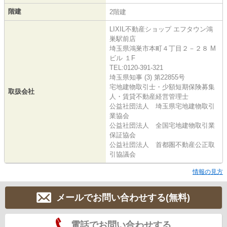
階建
2階建
LIXIL不動産ショップ エフタウン鴻
巣駅前店
埼玉県鴻巣市本町４丁目２－２８ M
ビル １F
TEL:0120-391-321
埼玉県知事 (3) 第22855号
宅地建物取引士・少額短期保険募集
取扱会社
人・賃貸不動産経営管理士
公益社団法人 埼玉県宅地建物取引
業協会
公益社団法人 全国宅地建物取引業
保証協会
公益社団法人 首都圏不動産公正取
引協議会
情報の見方
メールでお問い合わせする(無料)
電話でお問い合わせする