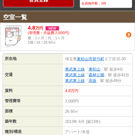
会員物件数：
0
件
空室一覧
4.8
万
円
NEW
(管理費・共益費 2,000円)
敷：1ヶ月｜礼：1ヶ月
1階 / 1K / 26.60㎡
所在地
埼玉県
東松山市
箭弓町
２丁目15-30
東武東上線
「
東松山
」駅 徒歩4分
交通
東武東上線
「
森林公園
」駅 徒歩41分
東武東上線
「
高坂
」駅 徒歩49分
賃料
4.8万円
管理費等
2,000円
面積
26.60㎡
築年数
2013年 6月 (築13年)
種別/構造
アパート/木造