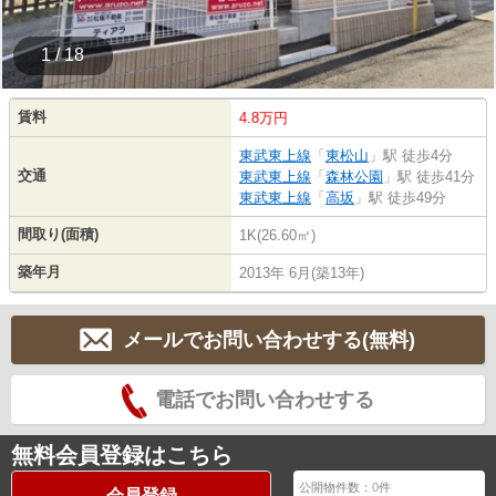
1 / 18
賃料
4.8万円
東武東上線
「
東松山
」駅 徒歩4分
交通
東武東上線
「
森林公園
」駅 徒歩41分
東武東上線
「
高坂
」駅 徒歩49分
間取り(面積)
1K(26.60㎡)
築年月
2013年 6月(築13年)
メールでお問い合わせする(無料)
電話でお問い合わせする
無料会員登録はこちら
公開物件数：
0
件
会員登録