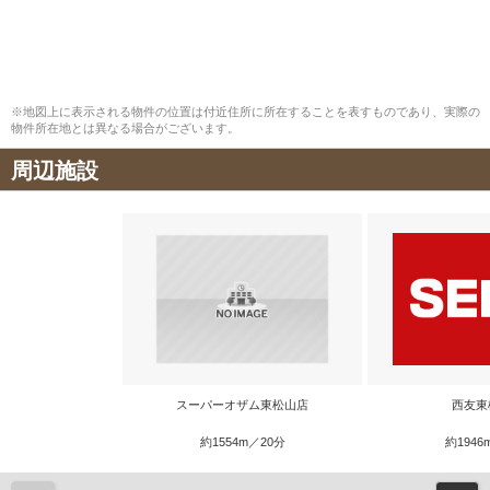
※地図上に表示される物件の位置は付近住所に所在することを表すものであり、実際の
物件所在地とは異なる場合がございます。
周辺施設
スーパーオザム東松山店
西友東
約1554m／20分
約1946