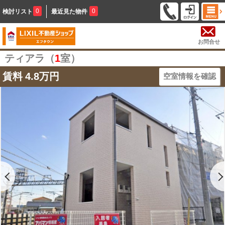
0
0
検討リスト
最近見た物件
お問合せ
ティアラ（
1
室）
賃料
4.8万円
空室情報を確認