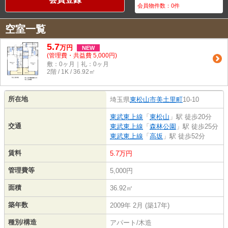
会員物件数：
0
件
空室一覧
5.7
万
円
NEW
(管理費・共益費 5,000円)
敷：0ヶ月｜礼：0ヶ月
2階 / 1K / 36.92㎡
所在地
埼玉県
東松山市
美土里町
10-10
東武東上線
「
東松山
」駅 徒歩20分
交通
東武東上線
「
森林公園
」駅 徒歩25分
東武東上線
「
高坂
」駅 徒歩52分
賃料
5.7万円
管理費等
5,000円
面積
36.92㎡
築年数
2009年 2月 (築17年)
種別/構造
アパート/木造