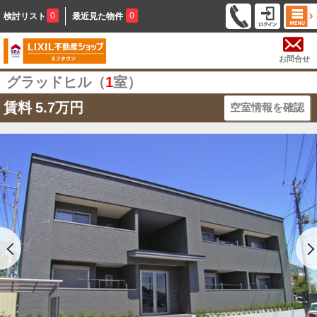
0
0
検討リスト
最近見た物件
お問合せ
グラッドヒル（
1
室）
賃料
5.7万円
空室情報を確認