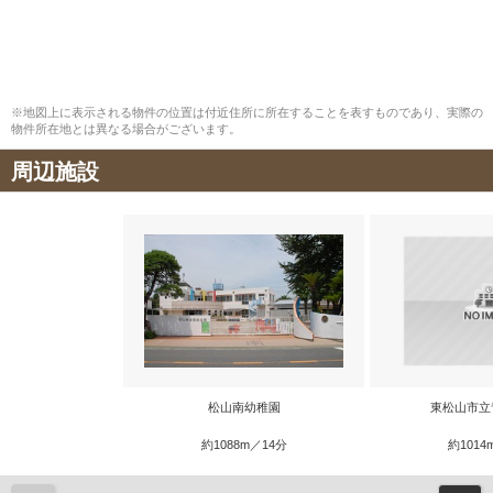
※地図上に表示される物件の位置は付近住所に所在することを表すものであり、実際の
物件所在地とは異なる場合がございます。
周辺施設
松山南幼稚園
東松山市立
約1088m／14分
約1014