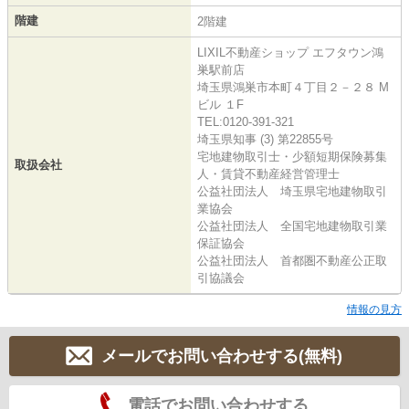
階建
2階建
LIXIL不動産ショップ エフタウン鴻
巣駅前店
埼玉県鴻巣市本町４丁目２－２８ M
ビル １F
TEL:0120-391-321
埼玉県知事 (3) 第22855号
宅地建物取引士・少額短期保険募集
取扱会社
人・賃貸不動産経営管理士
公益社団法人 埼玉県宅地建物取引
業協会
公益社団法人 全国宅地建物取引業
保証協会
公益社団法人 首都圏不動産公正取
引協議会
情報の見方
メールでお問い合わせする(無料)
電話でお問い合わせする