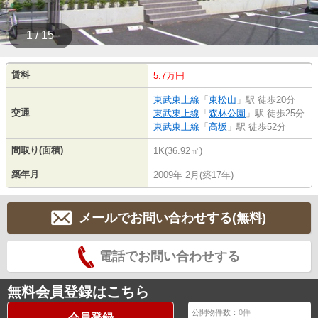
1 / 15
賃料
5.7万円
東武東上線
「
東松山
」駅 徒歩20分
交通
東武東上線
「
森林公園
」駅 徒歩25分
東武東上線
「
高坂
」駅 徒歩52分
間取り(面積)
1K(36.92㎡)
築年月
2009年 2月(築17年)
メールでお問い合わせする(無料)
電話でお問い合わせする
無料会員登録はこちら
公開物件数：
0
件
会員登録