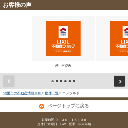
お客様の声
細田麻沙美
前
鴻巣市の不動産情報TOP
>
物件一覧
>
エメラルド
ページトップに戻る
営業時間:９：３０～１８：００
定休日:水曜日・GW・夏季・年末年始