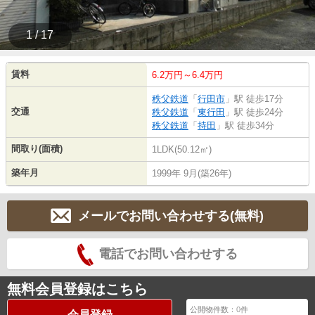
1 / 17
賃料
6.2万円～6.4万円
秩父鉄道
「
行田市
」駅 徒歩17分
交通
秩父鉄道
「
東行田
」駅 徒歩24分
秩父鉄道
「
持田
」駅 徒歩34分
間取り(面積)
1LDK(50.12㎡)
築年月
1999年 9月(築26年)
メールでお問い合わせする(無料)
電話でお問い合わせする
無料会員登録はこちら
公開物件数：
0
件
会員登録