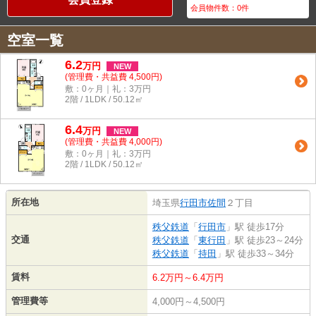
会員物件数：
0
件
空室一覧
6.2
万
円
NEW
(管理費・共益費 4,500円)
敷：0ヶ月｜礼：3万円
2階 / 1LDK / 50.12㎡
6.4
万
円
NEW
(管理費・共益費 4,000円)
敷：0ヶ月｜礼：3万円
2階 / 1LDK / 50.12㎡
所在地
埼玉県
行田市
佐間
２丁目
秩父鉄道
「
行田市
」駅 徒歩17分
交通
秩父鉄道
「
東行田
」駅 徒歩23～24分
秩父鉄道
「
持田
」駅 徒歩33～34分
賃料
6.2万円～6.4万円
管理費等
4,000円～4,500円