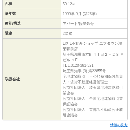
面積
50.12㎡
築年数
1999年 9月 (築26年)
種別/構造
アパート/軽量鉄骨
階建
2階建
LIXIL不動産ショップ エフタウン鴻
巣駅前店
埼玉県鴻巣市本町４丁目２－２８ M
ビル １F
TEL:0120-391-321
埼玉県知事 (3) 第22855号
宅地建物取引士・少額短期保険募集
取扱会社
人・賃貸不動産経営管理士
公益社団法人 埼玉県宅地建物取引
業協会
公益社団法人 全国宅地建物取引業
保証協会
公益社団法人 首都圏不動産公正取
引協議会
情報の見方