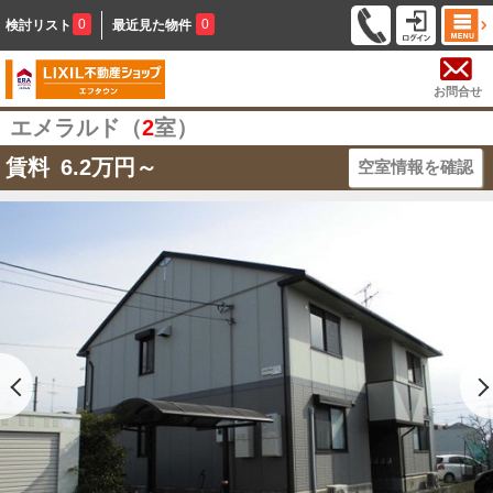
0
0
検討リスト
最近見た物件
お問合せ
エメラルド（
2
室）
賃料
6.2
万円～
空室情報を確認