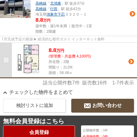
高崎線
「
北鴻巣
」駅 徒歩37分
高崎線
「
行田
」駅 徒歩42分
埼玉県
鴻巣市
下忍
３３２０－１
8.8
万円
築年数：築1年未満 ｜販売中：
1室
階数：2階建
7月完成予定の新築★ 経済的な都市ガス☆ インターネット無料
8.8
万
円
(管理費・共益費 4,100円)
所在階：2階
間取り：2LDK
面積：56.48㎡
該当公開件数
7
件 販売数
16
件
1-7
件表示
チェックした物件をまとめて
検討リストに追加
お問い合わせ
無料会員登録はこちら
公開物件数：
0
件
会員登録
会員物件数：
0
件