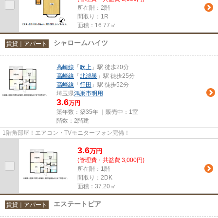
所在階：2階
間取り：1R
面積：16.77㎡
シャロームハイツ
賃貸｜アパート
高崎線
「
吹上
」駅 徒歩20分
高崎線
「
北鴻巣
」駅 徒歩25分
高崎線
「
行田
」駅 徒歩52分
埼玉県
鴻巣市
明用
3.6
万円
築年数：築35年 ｜販売中：
1室
階数：2階建
1階角部屋！エアコン・TVモニターフォン完備！
3.6
万
円
(管理費・共益費 3,000円)
所在階：1階
間取り：2DK
面積：37.20㎡
エステートピア
賃貸｜アパート