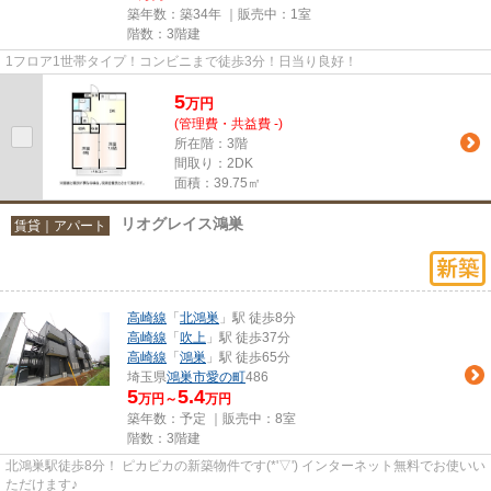
築年数：築34年 ｜販売中：
1室
階数：3階建
1フロア1世帯タイプ！コンビニまで徒歩3分！日当り良好！
5
万
円
(管理費・共益費 -)
所在階：3階
間取り：2DK
面積：39.75㎡
リオグレイス鴻巣
賃貸｜アパート
高崎線
「
北鴻巣
」駅 徒歩8分
高崎線
「
吹上
」駅 徒歩37分
高崎線
「
鴻巣
」駅 徒歩65分
埼玉県
鴻巣市
愛の町
486
5
5.4
万円～
万円
築年数：予定 ｜販売中：
8室
階数：3階建
北鴻巣駅徒歩8分！ ピカピカの新築物件です(*'▽') インターネット無料でお使いい
ただけます♪