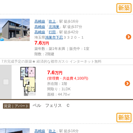
高崎線
「
吹上
」駅 徒歩16分
高崎線
「
北鴻巣
」駅 徒歩37分
高崎線
「
行田
」駅 徒歩42分
埼玉県
鴻巣市
下忍
３３２０－１
7.6
万円
築年数：築1年未満 ｜販売中：
1室
階数：2階建
7月完成予定の新築★ 経済的な都市ガス☆ インターネット無料
7.6
万
円
(管理費・共益費 4,100円)
所在階：1階
間取り：1LDK
面積：44.70㎡
ベル フェリス Ｃ
賃貸｜アパート
高崎線
「
吹上
」駅 徒歩16分