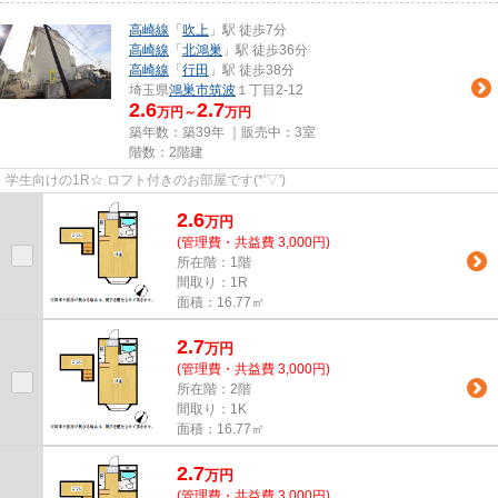
高崎線
「
吹上
」駅 徒歩7分
高崎線
「
北鴻巣
」駅 徒歩36分
高崎線
「
行田
」駅 徒歩38分
埼玉県
鴻巣市
筑波
１丁目2-12
2.6
2.7
万円～
万円
築年数：築39年 ｜販売中：
3室
階数：2階建
学生向けの1R☆ ロフト付きのお部屋です(*'▽')
2.6
万
円
(管理費・共益費 3,000円)
所在階：1階
間取り：1R
面積：16.77㎡
2.7
万
円
(管理費・共益費 3,000円)
所在階：2階
間取り：1K
面積：16.77㎡
2.7
万
円
(管理費・共益費 3,000円)