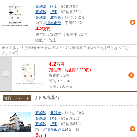
高崎線
「
吹上
」駅 徒歩9分
高崎線
「
行田
」駅 徒歩35分
高崎線
「
北鴻巣
」駅 徒歩42分
埼玉県
鴻巣市
南
１丁目22-12
4.2
万円
築年数：築38年 ｜販売中：
1室
階数：2階建
★吹上駅より徒歩9分★全居室洋室の2DK♪角部屋で洋室が2面採光となっており
ます(*'ω'*)
4.2
万
円
(管理費・共益費 3,000円)
所在階：2階
間取り：2DK
面積：39.44㎡
リトル赤見台
賃貸｜アパート
高崎線
「
北鴻巣
」駅 徒歩10分
高崎線
「
吹上
」駅 徒歩35分
高崎線
「
行田
」駅 徒歩64分
埼玉県
鴻巣市
赤見台
２丁目
5
万円