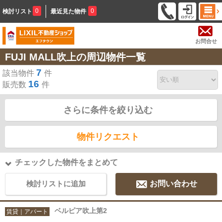
0
0
検討リスト
最近見た物件
お問合せ
FUJI MALL吹上の周辺物件一覧
7
該当物件
件
16
販売数
件
さらに条件を絞り込む
物件リクエスト
チェックした物件をまとめて
検討リストに追加
お問い合わせ
ベルピア吹上第2
賃貸｜アパート