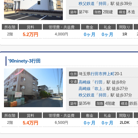
秩父鉄道
「
持田
」駅 徒歩39分
築7年
2階建
木造
築年
階数
構造
所在階
賃料
管理費・共益費
敷金
礼金
間取り
5.2
万円
0ヶ月
0ヶ月
2階
4,000円
1R
’90ninety-3行田
埼玉県
行田市
押上町
20-1
住所
交通
高崎線
「
行田
」駅 徒歩8分
高崎線
「
吹上
」駅 徒歩27分
秩父鉄道
「
持田
」駅 徒歩37分
築35年
4階建
鉄筋
築年
階数
構造
所在階
賃料
管理費・共益費
敷金
礼金
間取り
5.4
万円
0ヶ月
0ヶ月
2階
6,500円
2LDK