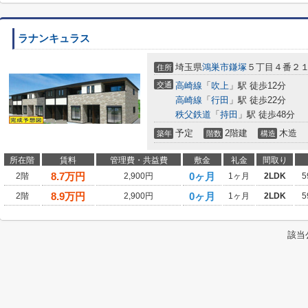
ラナンキュラス
埼玉県
鴻巣市
鎌塚
５丁目４番２
住所
交通
高崎線
「
吹上
」駅 徒歩12分
高崎線
「
行田
」駅 徒歩22分
秩父鉄道
「
持田
」駅 徒歩48分
予定
2階建
木造
築年
階数
構造
所在階
賃料
管理費・共益費
敷金
礼金
間取り
8.7
万円
0ヶ月
2階
2,900円
1ヶ月
2LDK
5
8.9
万円
0ヶ月
2階
2,900円
1ヶ月
2LDK
5
該当