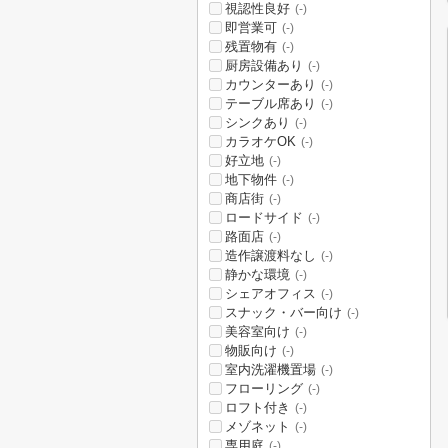
視認性良好
(-)
即営業可
(-)
残置物有
(-)
厨房設備あり
(-)
カウンターあり
(-)
テーブル席あり
(-)
シンクあり
(-)
カラオケOK
(-)
好立地
(-)
地下物件
(-)
商店街
(-)
ロードサイド
(-)
路面店
(-)
造作譲渡料なし
(-)
静かな環境
(-)
シェアオフィス
(-)
スナック・バー向け
(-)
美容室向け
(-)
物販向け
(-)
室内洗濯機置場
(-)
フローリング
(-)
ロフト付き
(-)
メゾネット
(-)
専用庭
(-)