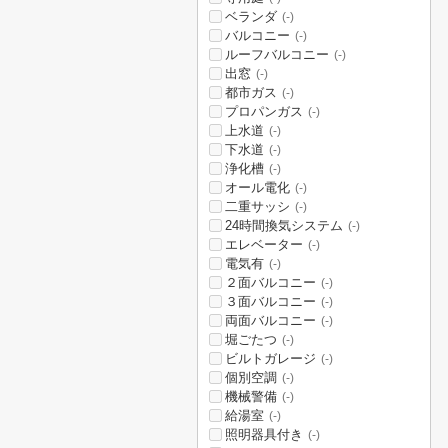
ベランダ
(-)
バルコニー
(-)
ルーフバルコニー
(-)
出窓
(-)
都市ガス
(-)
プロパンガス
(-)
上水道
(-)
下水道
(-)
浄化槽
(-)
オール電化
(-)
二重サッシ
(-)
24時間換気システム
(-)
エレベーター
(-)
電気有
(-)
２面バルコニー
(-)
３面バルコニー
(-)
両面バルコニー
(-)
堀ごたつ
(-)
ビルトガレージ
(-)
個別空調
(-)
機械警備
(-)
給湯室
(-)
照明器具付き
(-)