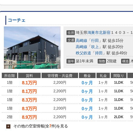
コーチェ
埼玉県
鴻巣市
北新宿
１４０３－
住所
交通
高崎線
「
行田
」駅 徒歩15分
高崎線
「
吹上
」駅 徒歩20分
秩父鉄道
「
持田
」駅 徒歩49分
築1年未満
2階建
築年
階数
構造
所在階
賃料
管理費・共益費
敷金
礼金
間取り
8.1
万円
0ヶ月
1階
2,200円
1ヶ月
1LDK
5
8.1
万円
0ヶ月
1階
2,200円
1ヶ月
1LDK
5
8.3
万円
0ヶ月
1階
2,200円
1ヶ月
1LDK
5
8.3
万円
0ヶ月
1階
2,200円
1ヶ月
1LDK
5
8.9
万円
0ヶ月
2階
2,200円
1ヶ月
2LDK
5
その他の空室情報(全
7
件)を見る
+