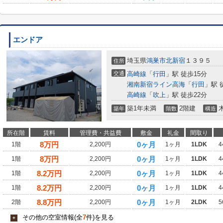
エンドア
埼玉県
鴻巣市
北新宿
１３９５
住所
交通
高崎線
「
行田
」駅 徒歩15分
湘南新宿ライン高海
「
行田
」駅 
高崎線
「
吹上
」駅 徒歩22分
築1年未満
2階建
築年
階数
構造
所在階
賃料
管理費・共益費
敷金
礼金
間取り
8
万円
0ヶ月
1階
2,200円
1ヶ月
1LDK
4
8
万円
0ヶ月
1階
2,200円
1ヶ月
1LDK
4
8.2
万円
0ヶ月
1階
2,200円
1ヶ月
1LDK
4
8.2
万円
0ヶ月
1階
2,200円
1ヶ月
1LDK
4
8.8
万円
0ヶ月
2階
2,200円
1ヶ月
2LDK
5
その他の空室情報(全
7
件)を見る
+