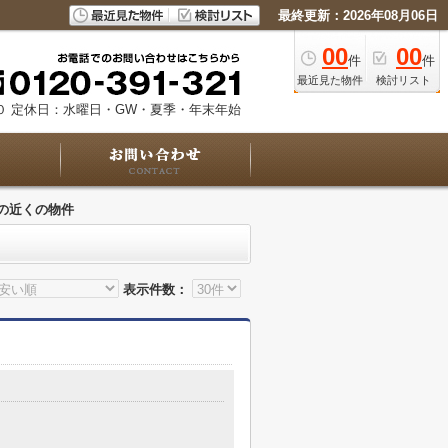
最終更新：2026年08月06日
00
00
件
件
最近見た物件
検討リスト
０
定休日：水曜日・GW・夏季・年末年始
の近くの物件
表示件数：