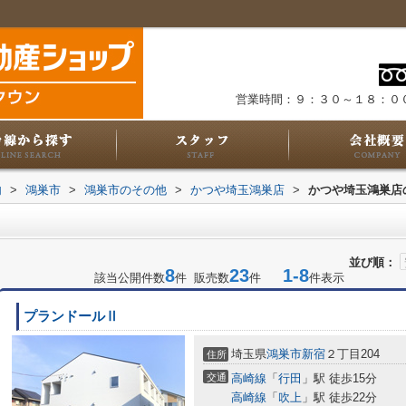
営業時間：９：３０～１８：０
内
>
鴻巣市
>
鴻巣市のその他
>
かつや埼玉鴻巣店
>
かつや埼玉鴻巣店
並び順：
8
23
1-8
該当公開件数
件 販売数
件
件表示
プランドールⅡ
埼玉県
鴻巣市
新宿
２丁目204
住所
交通
高崎線
「
行田
」駅 徒歩15分
高崎線
「
吹上
」駅 徒歩22分