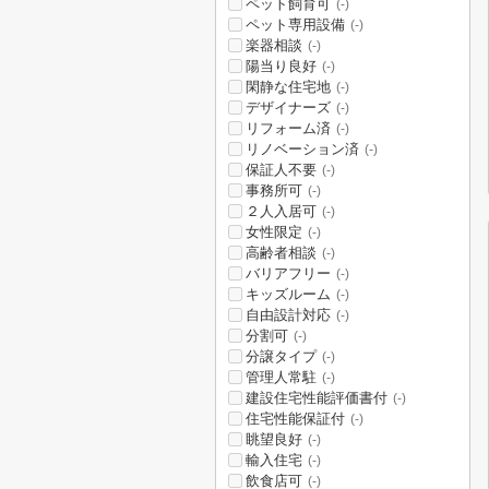
ペット飼育可
(-)
ペット専用設備
(-)
楽器相談
(-)
陽当り良好
(-)
閑静な住宅地
(-)
デザイナーズ
(-)
リフォーム済
(-)
リノベーション済
(-)
保証人不要
(-)
事務所可
(-)
２人入居可
(-)
女性限定
(-)
高齢者相談
(-)
バリアフリー
(-)
キッズルーム
(-)
自由設計対応
(-)
分割可
(-)
分譲タイプ
(-)
管理人常駐
(-)
建設住宅性能評価書付
(-)
住宅性能保証付
(-)
眺望良好
(-)
輸入住宅
(-)
飲食店可
(-)