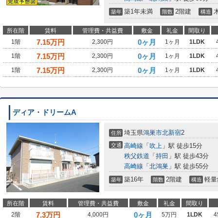
築1年未満
2階建
築年
階数
構造
所在階
賃料
管理費・共益費
敷金
礼金
間取り
7.15
万円
0ヶ月
1階
2,300円
1ヶ月
1LDK
7.15
万円
0ヶ月
1階
2,300円
1ヶ月
1LDK
7.15
万円
0ヶ月
1階
2,300円
1ヶ月
1LDK
ディア・ドリームA
埼玉県
鴻巣市
北新宿
2
住所
交通
高崎線
「
吹上
」駅 徒歩15分
秩父鉄道
「
持田
」駅 徒歩43分
高崎線
「
北鴻巣
」駅 徒歩55分
築16年
2階建
軽量
築年
階数
構造
所在階
賃料
管理費・共益費
敷金
礼金
間取り
7.3
万円
0ヶ月
2階
4,000円
5万円
1LDK
4