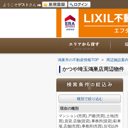
ようこそ
ゲスト
さん
鴻巣市の不動産情報TOP
>
周辺施設案
かつや埼玉鴻巣店周辺物件
種別で絞り込む
現在の種別
マンション(売買),戸建(売買),土地(売
買),賃貸,店舗(賃貸),事務所(賃貸),駐車
場,店舗(売買),事務所(売買),住宅以外