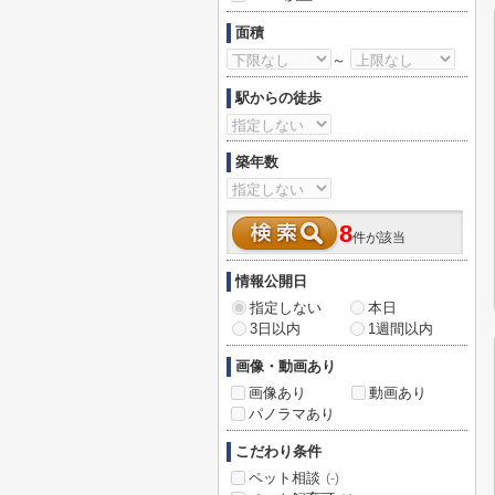
面積
～
駅からの徒歩
築年数
8
件が該当
情報公開日
指定しない
本日
3日以内
1週間以内
画像・動画あり
画像あり
動画あり
パノラマあり
こだわり条件
ペット相談
(-)