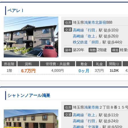
ペアレⅠ
埼玉県
鴻巣市
北新宿
888
住所
交通
高崎線
「
行田
」駅 徒歩10分
高崎線
「
吹上
」駅 徒歩26分
秩父鉄道
「
持田
」駅 徒歩44分
築20年
2階建
軽量
築年
階数
構造
所在階
賃料
管理費・共益費
敷金
礼金
間取り
6.7
万円
0ヶ月
1階
4,000円
3万円
1LDK
4
シャトンノアール鴻巣
埼玉県
鴻巣市
南
２丁目８番１５
住所
交通
高崎線
「
吹上
」駅 徒歩11分
高崎線
「
行田
」駅 徒歩24分
高崎線
「
北鴻巣
」駅 徒歩50分