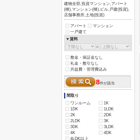
建物全部,投資マンション,アパート
(棟),マンション(棟),ビル,戸建(投資),
店舗事務所,土地(投資)
アパート
マンション
一戸建て
▼賃料
～
敷金・保証金なし
礼金・敷引なし
共益費・管理費込み
8
件が該当
間取り
ワンルーム
1K
1DK
1LDK
2K
2DK
2LDK
3K
3DK
3LDK
4K
4DK
4LDK以上