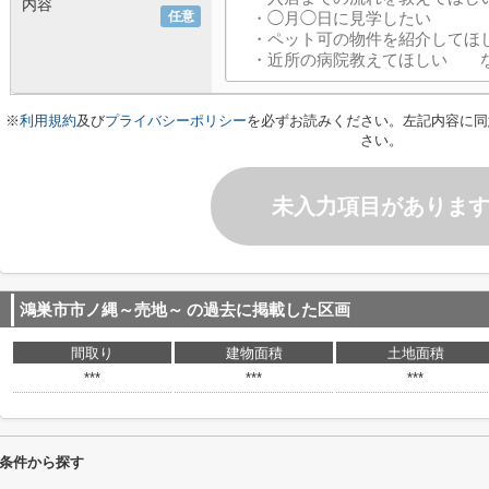
内容
任意
※
利用規約
及び
プライバシーポリシー
を必ずお読みください。左記内容に同
さい。
未入力項目がありま
鴻巣市市ノ縄～売地～
の過去に掲載した区画
間取り
建物面積
土地面積
***
***
***
条件から探す