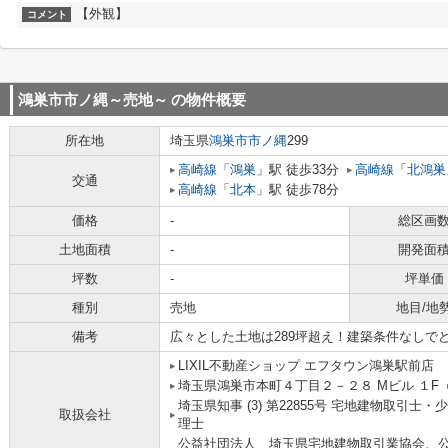
【外観】
コメント
鴻巣市市ノ縄～売地～
の物件概要
所在地
埼玉県
鴻巣市
市ノ縄
299
高崎線
「
鴻巣
」駅 徒歩33分
高崎線
「
北鴻巣
交通
高崎線
「
北本
」駅 徒歩78分
価格
-
総区画
土地面積
-
開発面
坪数
-
坪単価
種別
売地
地目/地
備考
広々とした土地は289坪超え！建築条件なしで
LIXIL不動産ショップ エフタウン鴻巣駅前店
埼玉県鴻巣市本町４丁目２－２８ Mビル １F
埼玉県知事 (3) 第22855号 宅地建物取引
取扱会社
理士
公益社団法人 埼玉県宅地建物取引業協会、