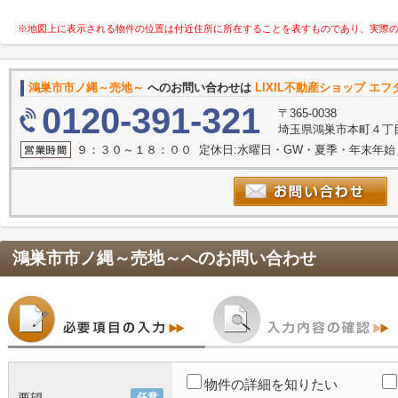
※地図上に表示される物件の位置は付近住所に所在することを表すものであり、実際
鴻巣市市ノ縄～売地～
へのお問い合わせは
LIXIL不動産ショップ エ
0120-391-321
〒365-0038
埼玉県鴻巣市本町４丁目
９：３０～１８：００ 定休日:水曜日・GW・夏季・年末年始
鴻巣市市ノ縄～売地～
へのお問い合わせ
物件の詳細を知りたい
任意