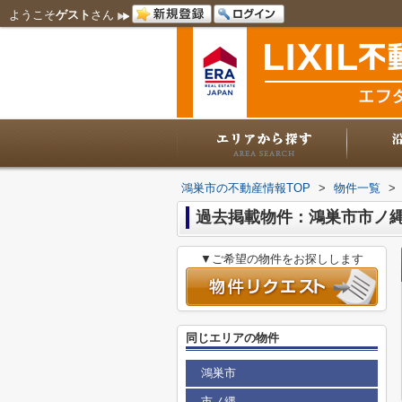
ようこそ
ゲスト
さん
鴻巣市の不動産情報TOP
>
物件一覧
>
過去掲載物件：鴻巣市市ノ
▼ご希望の物件をお探しします
同じエリアの物件
鴻巣市
市ノ縄