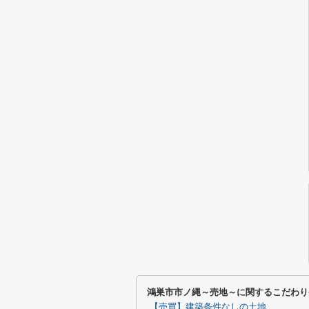
鴻巣市市ノ縄～売地～に関するこだわり
【売買】建築条件なしの土地