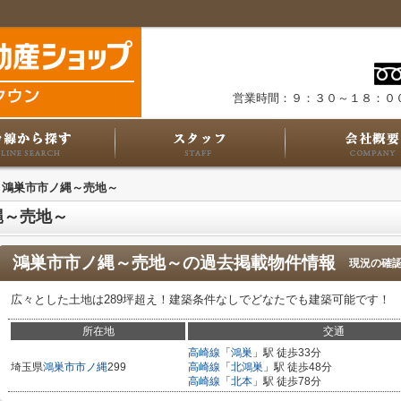
営業時間：９：３０～１８：０
鴻巣市市ノ縄～売地～
縄～売地～
鴻巣市市ノ縄～売地～
の過去掲載物件情報
現況の確
広々とした土地は289坪超え！建築条件なしでどなたでも建築可能です！
所在地
交通
高崎線
「
鴻巣
」駅 徒歩33分
埼玉県
鴻巣市
市ノ縄
299
高崎線
「
北鴻巣
」駅 徒歩48分
高崎線
「
北本
」駅 徒歩78分