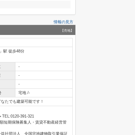
情報の見方
【売地】
」駅 徒歩48分
数
-
積
-
-
勢
宅地 /-
どなたでも建築可能です！
TEL:0120-391-321
士・少額短期保険募集人・賃貸不動産経営管
公益社団法人 全国宅地建物取引業保証