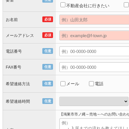
要望
不動産会社に行きたい
お名前
必須
メールアドレス
必須
電話番号
任意
FAX番号
任意
メール
電話
希望連絡方法
任意
希望連絡時間
任意
【鴻巣市市ノ縄～売地～へのお問い合わ