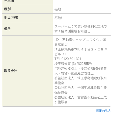
坪単価
-
種別
売地
地目/地勢
宅地/-
スーパー近くで買い物便利な立地で
備考
す！解体測量後お引渡し！
LIXIL不動産ショップ エフタウン鴻
巣駅前店
埼玉県鴻巣市本町４丁目２－２８ M
ビル １F
TEL:0120-391-321
埼玉県知事 (3) 第22855号
宅地建物取引士・少額短期保険募集
取扱会社
人・賃貸不動産経営管理士
公益社団法人 埼玉県宅地建物取引
業協会
公益社団法人 全国宅地建物取引業
保証協会
公益社団法人 首都圏不動産公正取
引協議会
情報の見方