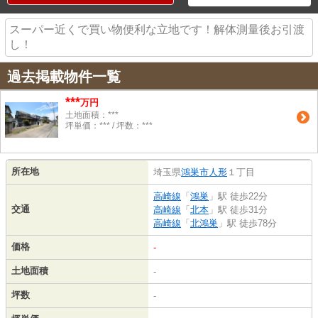
スーパー近くで買い物便利な立地です！解体測量後お引渡
し！
過去掲載物件一覧
***
万円
土地面積：***
坪単価：*** / 坪数：***
所在地
埼玉県
鴻巣市
人形
１丁目
高崎線
「
鴻巣
」駅 徒歩22分
交通
高崎線
「
北本
」駅 徒歩31分
高崎線
「
北鴻巣
」駅 徒歩78分
価格
-
土地面積
-
坪数
-