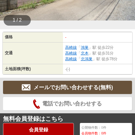
1 / 2
価格
-
高崎線
「
鴻巣
」駅 徒歩22分
交通
高崎線
「
北本
」駅 徒歩31分
高崎線
「
北鴻巣
」駅 徒歩78分
土地面積(坪数)
-(-)
メールでお問い合わせする(無料)
電話でお問い合わせする
無料会員登録はこちら
公開物件数：
0
件
会員登録
会員物件数：
0
件