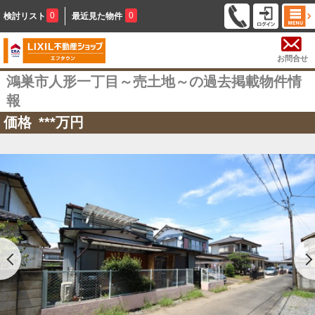
0
0
検討リスト
最近見た物件
お問合せ
鴻巣市人形一丁目～売土地～の過去掲載物件情
報
価格
***
万円