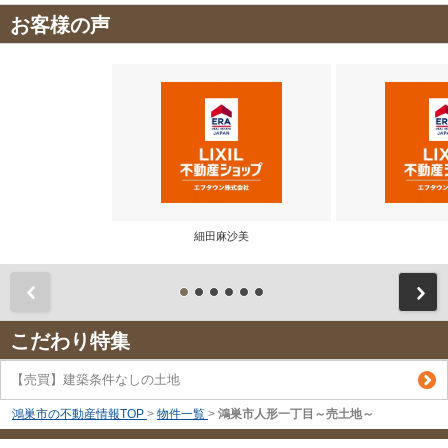
お客様の声
細田麻沙美
前
こだわり特集
【売買】建築条件なしの土地
鴻巣市の不動産情報TOP
>
物件一覧
>
鴻巣市人形一丁目～売土地～