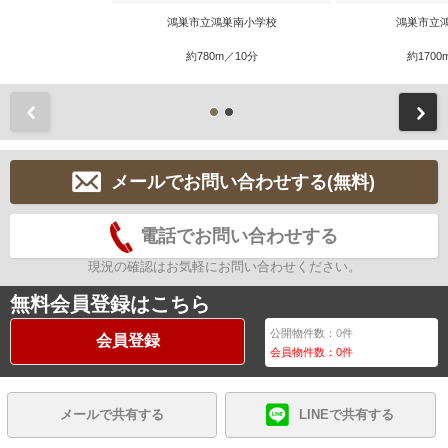
鴻巣市立鴻巣南小学校
鴻巣市立
約780m／10分
約1700
前
メールでお問い合わせする(無料)
電話でお問い合わせする
現況の確認はお気軽にお問い合わせください。
無料会員登録はこちら
公開物件数：
0
件
会員登録
会員物件数：
0
件
メールで共有する
LINEで共有する