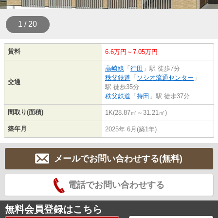
1 / 20
賃料
6.6万円～7.05万円
高崎線
「
行田
」駅 徒歩7分
秩父鉄道
「
ソシオ流通センター
」
交通
駅 徒歩35分
秩父鉄道
「
持田
」駅 徒歩37分
間取り(面積)
1K(28.87㎡～31.21㎡)
築年月
2025年 6月(築1年)
メールでお問い合わせする(無料)
電話でお問い合わせする
無料会員登録はこちら