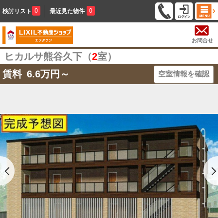
0
0
検討リスト
最近見た物件
お問合せ
ヒカルサ熊谷久下（
2
室）
賃料
6.6
万円～
空室情報を確認