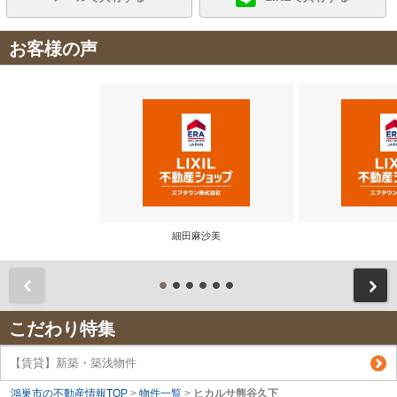
お客様の声
細田麻沙美
前
こだわり特集
【賃貸】新築・築浅物件
鴻巣市の不動産情報TOP
>
物件一覧
>
ヒカルサ熊谷久下