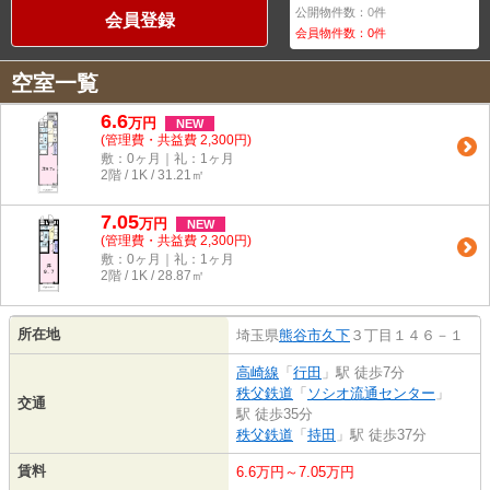
公開物件数：
0
件
会員登録
会員物件数：
0
件
空室一覧
6.6
万
円
NEW
(管理費・共益費 2,300円)
敷：0ヶ月｜礼：1ヶ月
2階 / 1K / 31.21㎡
7.05
万
円
NEW
(管理費・共益費 2,300円)
敷：0ヶ月｜礼：1ヶ月
2階 / 1K / 28.87㎡
所在地
埼玉県
熊谷市
久下
３丁目１４６－１
高崎線
「
行田
」駅 徒歩7分
秩父鉄道
「
ソシオ流通センター
」
交通
駅 徒歩35分
秩父鉄道
「
持田
」駅 徒歩37分
賃料
6.6万円～7.05万円