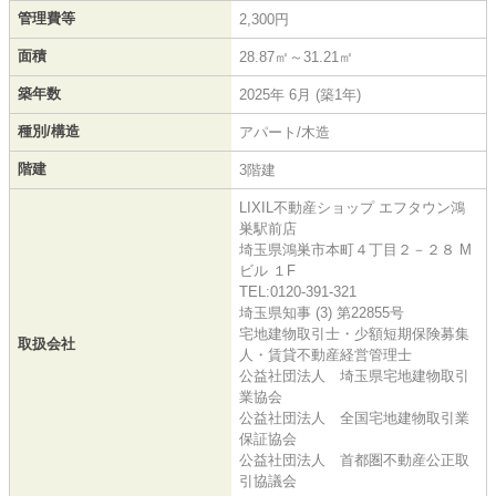
管理費等
2,300円
面積
28.87㎡～31.21㎡
築年数
2025年 6月 (築1年)
種別/構造
アパート/木造
階建
3階建
LIXIL不動産ショップ エフタウン鴻
巣駅前店
埼玉県鴻巣市本町４丁目２－２８ M
ビル １F
TEL:0120-391-321
埼玉県知事 (3) 第22855号
宅地建物取引士・少額短期保険募集
取扱会社
人・賃貸不動産経営管理士
公益社団法人 埼玉県宅地建物取引
業協会
公益社団法人 全国宅地建物取引業
保証協会
公益社団法人 首都圏不動産公正取
引協議会