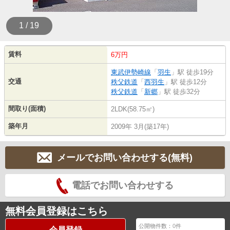
1 / 19
賃料
6万円
東武伊勢崎線
「
羽生
」駅 徒歩19分
交通
秩父鉄道
「
西羽生
」駅 徒歩12分
秩父鉄道
「
新郷
」駅 徒歩32分
間取り(面積)
2LDK(58.75㎡)
築年月
2009年 3月(築17年)
メールでお問い合わせする(無料)
電話でお問い合わせする
無料会員登録はこちら
公開物件数：
0
件
会員登録