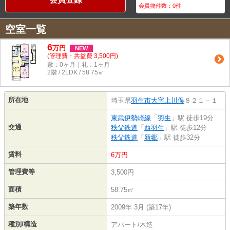
会員物件数：
0
件
空室一覧
6
万
円
NEW
(管理費・共益費 3,500円)
敷：0ヶ月｜礼：1ヶ月
2階 / 2LDK / 58.75㎡
所在地
埼玉県
羽生市
大字上川俣
８２１－１
東武伊勢崎線
「
羽生
」駅 徒歩19分
交通
秩父鉄道
「
西羽生
」駅 徒歩12分
秩父鉄道
「
新郷
」駅 徒歩32分
賃料
6万円
管理費等
3,500円
面積
58.75㎡
築年数
2009年 3月 (築17年)
種別/構造
アパート/木造