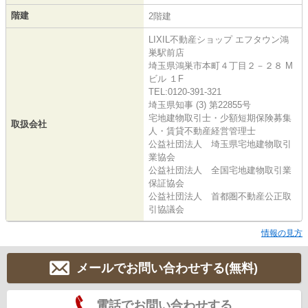
階建
2階建
LIXIL不動産ショップ エフタウン鴻
巣駅前店
埼玉県鴻巣市本町４丁目２－２８ M
ビル １F
TEL:0120-391-321
埼玉県知事 (3) 第22855号
宅地建物取引士・少額短期保険募集
取扱会社
人・賃貸不動産経営管理士
公益社団法人 埼玉県宅地建物取引
業協会
公益社団法人 全国宅地建物取引業
保証協会
公益社団法人 首都圏不動産公正取
引協議会
情報の見方
メールでお問い合わせする(無料)
電話でお問い合わせする