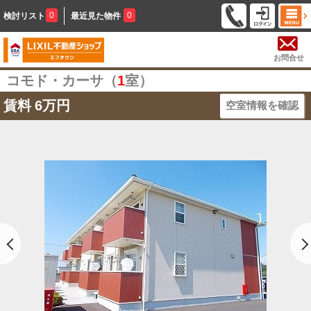
0
0
検討リスト
最近見た物件
お問合せ
コモド・カーサ（
1
室）
賃料
6万円
空室情報を確認