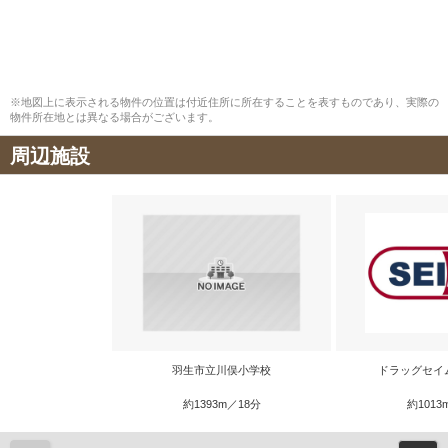
※地図上に表示される物件の位置は付近住所に所在することを表すものであり、実際の
物件所在地とは異なる場合がございます。
周辺施設
羽生市立川俣小学校
ドラッグセイ
約1393m／18分
約1013