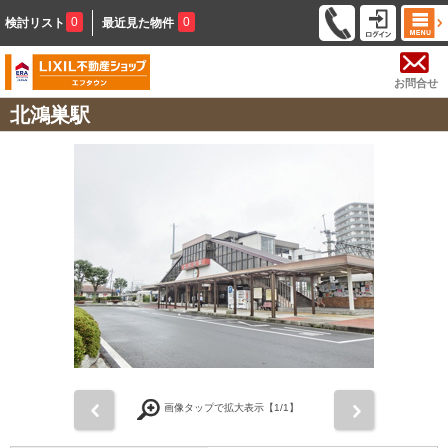
0
0
検討リスト
最近見た物件
お問合せ
北鴻巣駅
前
次
画像タップで拡大表示【
1
/1】